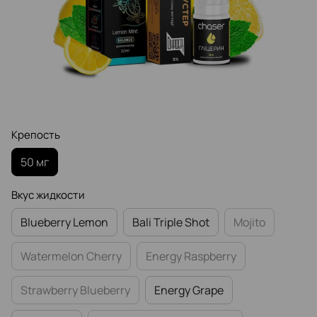
Крепость
50 мг
Вкус жидкости
Blueberry Lemon
Bali Triple Shot
Mojito
Watermelon Cherry
Energy Raspberry
Strawberry Blueberry
Energy Grape