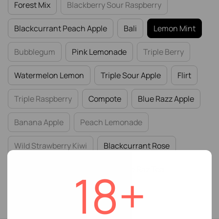
Forest Mix
Blackberry Sour Raspberry
Blackcurrant Peach Apple
Bali
Lemon Mint
Bubblegum
Pink Lemonade
Triple Berry
Watermelon Lemon
Triple Sour Apple
Flirt
Triple Raspberry
Compote
Blue Razz Apple
Banana Apple
Peach Lemonade
Wild Strawberry Kiwi
Blackcurrant Rose
Wild Strawberry Mint
Jasmine Raz Tea
18+
Lemon Basil