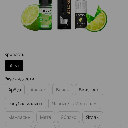
Крепость
50 мг
Вкус жидкости
Арбуз
Ананас
Банан
Виноград
Голубая малина
Чорниця з Ментолом
Мандарин
Мята
Яблоко
Ягоды