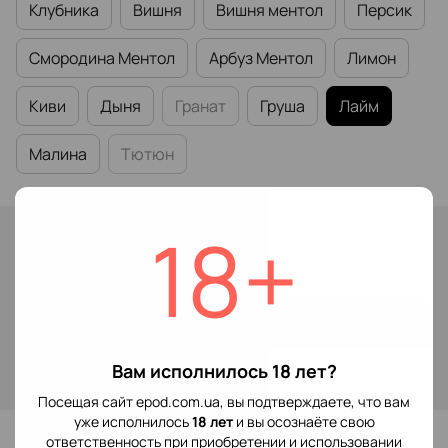
Клубника
Вишня
Вишня ментол
Персик
Смородина Ментол
Арбуз Ментол
Лимон
Киви
Дыня
Гранат
Груша
Лайм
Малина
Тютюн
18+
В наличии
149 грн
Купить
Вам исполнилось 18 лет?
Войти
для отображения накопительной скидки
%
Посещая сайт epod.com.ua, вы подтверждаете, что вам
уже исполнилось
18 лет
и вы осознаёте свою
В избранное
ответственность при приобретении и использовании