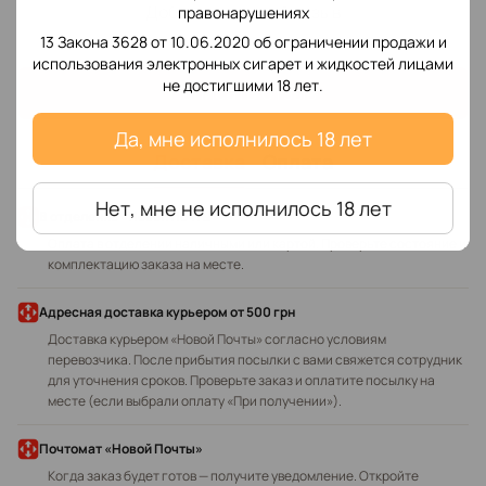
Добавьте первый отзыв
правонарушениях
13 Закона 3628 от 10.06.2020 об ограничении продажи и
использования электронных сигарет и жидкостей лицами
не достигшими 18 лет.
Написать отзыв
Да, мне исполнилось 18 лет
Доставка
Оплата
Нет, мне не исполнилось 18 лет
В отделение «Новой Почты»
Оплата в отделении наличными или картой. Проверьте состояние и
комплектацию заказа на месте.
Адресная доставка курьером
от 500 грн
Доставка курьером «Новой Почты» согласно условиям
перевозчика. После прибытия посылки с вами свяжется сотрудник
для уточнения сроков. Проверьте заказ и оплатите посылку на
месте (если выбрали оплату «При получении»).
Почтомат «Новой Почты»
Когда заказ будет готов — получите уведомление. Откройте