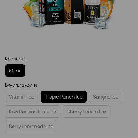
Крепость
50 мг
Вкус жидкости
Vitamin Ice
Tropic Punch Ice
Sangria Ice
Kiwi Passion Fruit Ice
Cherry Lemon Ice
Berry Lemonade Ice