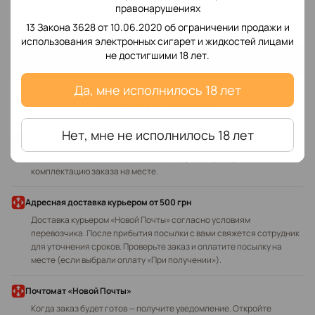
Добавьте первый отзыв
правонарушениях
13 Закона 3628 от 10.06.2020 об ограничении продажи и
использования электронных сигарет и жидкостей лицами
не достигшими 18 лет.
Написать отзыв
Да, мне исполнилось 18 лет
Доставка
Оплата
Нет, мне не исполнилось 18 лет
В отделение «Новой Почты»
Оплата в отделении наличными или картой. Проверьте состояние и
комплектацию заказа на месте.
Адресная доставка курьером
от 500 грн
Доставка курьером «Новой Почты» согласно условиям
перевозчика. После прибытия посылки с вами свяжется сотрудник
для уточнения сроков. Проверьте заказ и оплатите посылку на
месте (если выбрали оплату «При получении»).
Почтомат «Новой Почты»
Когда заказ будет готов — получите уведомление. Откройте