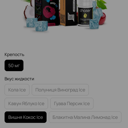
Крепость
50 мг
Вкус жидкости
Кола Ice
Полуниця Виноград Ice
Кавун Яблуко Ice
Гуава Персик Ice
Вишня Кокос Ice
Блакитна Малина Лимонад Ice