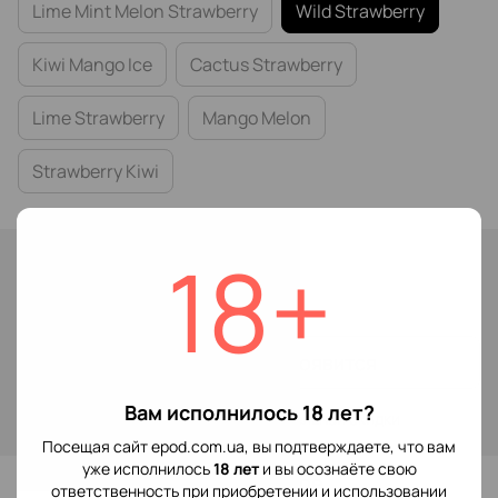
Lime Mint Melon Strawberry
Wild Strawberry
Kiwi Mango Ice
Cactus Strawberry
Lime Strawberry
Mango Melon
Strawberry Kiwi
18+
Нет в наличии
199 грн
Сообщить, когда появится
Вам исполнилось 18 лет?
Войти
для отображения накопительной скидки
%
Посещая сайт epod.com.ua, вы подтверждаете, что вам
уже исполнилось
18 лет
и вы осознаёте свою
В избранное
ответственность при приобретении и использовании