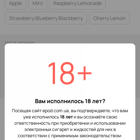
Apple
Mint
Raspberry Lemonade
Strawberry Blueberry Blackberry
Cherry Lemon
Нет в наличии
189 грн
349 грн
18+
Сообщить, когда появится
Войти
для отображения накопительной скидки
%
Вам исполнилось 18 лет?
В избранное
Посещая сайт epod.com.ua, вы подтверждаете, что вам
уже исполнилось
18 лет
и вы осознаёте свою
ответственность при приобретении и использовании
Отзывы
электронных сигарет и жидкостей для них в
соответствии с применимым законодательством: