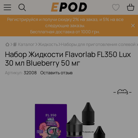
Регистрируйся‌ и получи скидку 2% на заказ, и 5% на все
следующие заказы.
Бесплатная доставка от 1000 грн.
📙 Каталог
Жидкость
Наборы для приготовления солевой 
Набор Жидкости Flavorlab FL350 Lux
30 мл Blueberry 50 мг
Артикул:
32008
Оставить отзыв