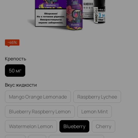
−46%
Крепость
50 мг
Вкус жидкости
Mango Orange Lemonade
Raspberry Lychee
Blueberry Raspberry Lemon
Lemon Mint
Watermelon Lemon
Blueberry
Cherry