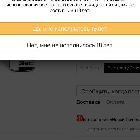
использования электронных сигарет и жидкостей лицами не
Крепость
достигшими 18 лет.
50 мг
Да, мне исполнилось 18 лет
Вкус жидкости
Нет, мне не исполнилось 18 лет
Blue Raspberry Peach
Cur
Pomergranate Lemonade
Mint Gum
Blackberry Grap
Сообщить, когда поя
Доставка
Оплата
В отделение «Новой Почты
Оплата в отделении наличными