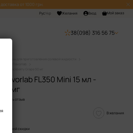
доставка от 1000 грн.
Мой заказ
Рус
Укр
Желания
Вход
38(098) 316 56 75
Наборы для приготовления солевой жидкости
дкости Flavorlab
 мл - Blackberry Grape 50 мг
lavorlab FL350 Mini 15 мл -
 50 мг
Оставить отзыв
ля
В желания
пительной скидки