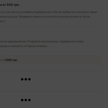
ом
от 500 грн
чты» согласно условиям перевозчика. После прибытия посылки с вами
ения сроков. Проверьте заказ и оплатите посылку на месте (если
ии»).
лучите уведомление. Откройте приложение, перейдите в «Мои
адную и нажмите «Открыть ячейку».
 от
1 000 грн