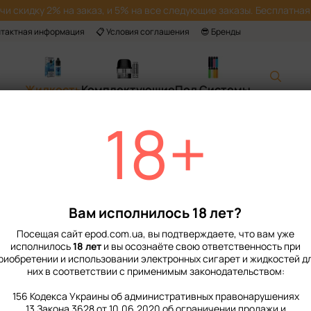
учи скидку 2% на заказ, и 5% на все следующие заказы. Бесплатная 
нтактная информация
📋 Условия соглашения
😎 Бренды
Жидкость
Комплектующие
Под Системы
18+
Главная
📙 Каталог
Жидкость
Наборы для приготовления солевой жи
Набор Жидкости Flavorlab FL350 Mini 15
Набор Жидкости F
Blackberry Grape
Вам исполнилось 18 лет?
Нет в наличии
Артикул: 30008
Посещая сайт epod.com.ua, вы подтверждаете, что вам уже
исполнилось
18 лет
и вы осознаёте свою ответственность при
109 грн
риобретении и использовании электронных сигарет и жидкостей д
199 грн
них в соответствии с применимым законодательством:
156 Кодекса Украины об административных правонарушениях
%
Войти
для отображения нако
13 Закона 3628 от 10.06.2020 об ограничении продажи и