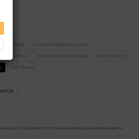
rant Menthol
Currant Pomegranate Lime
Triple Red Fruit
Strawberry Apricot Mango
Peach Lemon
e
Cola Cherry
вится
»
 или картой. Проверьте состояние и комплектацию заказа на месте.