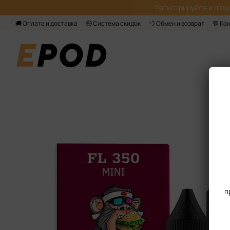
Перейти к основному контенту
Регистрируйся‌ и пол
🚚 Оплата и доставка
🤑 Система скидок
💨 Обмен и возврат
💬 Ко
п