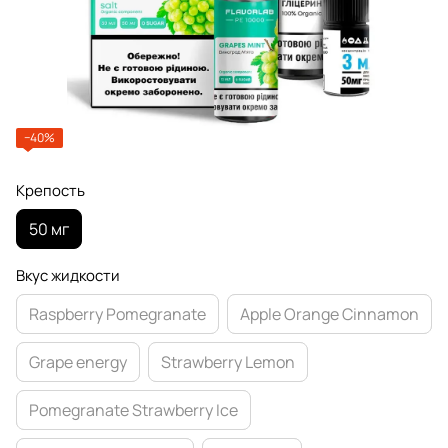
−40%
Крепость
50 мг
Вкус жидкости
Raspberry Pomegranate
Apple Orange Cinnamon
Grape energy
Strawberry Lemon
Pomegranate Strawberry Ice