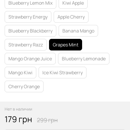
Blueberry Lemon Mix
Kiwi Apple
Strawberry Energy
Apple Cherry
Blueberry Blackberry
Banana Mango
Strawberry Razz
Grapes Mint
Mango Orange Juice
Blueberry Lemonade
Mango Kiwi
Ice Kiwi Strawberry
Cherry Orange
Нет в наличии
179 грн
299 грн