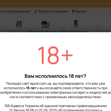
учи скидку 2% на заказ, и 5% на все следующие заказы. Бесплатная 
нтактная информация
📋 Условия соглашения
😎 Бренды
Жидкость
Комплектующие
Под Системы
18+
Главная
📙 Каталог
Жидкость
Наборы для приготовления солевой жид
Набор Жидкости
Нет в наличии
Артикул: 38001
О
Вам исполнилось 18 лет?
299 грн
Посещая сайт epod.com.ua, вы подтверждаете, что вам уже
исполнилось
18 лет
и вы осознаёте свою ответственность при
риобретении и использовании электронных сигарет и жидкостей д
%
Войти
для отображения нако
них в соответствии с применимым законодательством:
Крепость
156 Кодекса Украины об административных правонарушениях
13 Закона 3628 от 10.06.2020 об ограничении продажи и