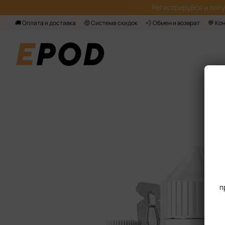
Перейти к основному контенту
Регистрируйся‌ и пол
🚚 Оплата и доставка
🤑 Система скидок
💨 Обмен и возврат
💬 Ко
п