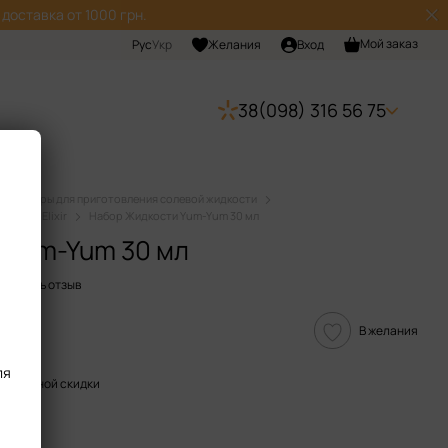
доставка от 1000 грн.
Мой заказ
Рус
Укр
Желания
Вход
38(098) 316 56 75
Наборы для приготовления солевой жидкости
кости Elixir
Набор Жидкости Yum-Yum 30 мл
 Yum-Yum 30 мл
ставить отзыв
В желания
ля
пительной скидки