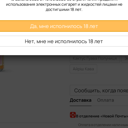
50 мг
использования электронных сигарет и жидкостей лицами не
достигшими 18 лет.
Вкус жидкости
Да, мне исполнилось 18 лет
Манго Полуниця Ментолом
Чорничний Джем
Чай з 
Нет, мне не исполнилось 18 лет
Розовий Лимонад
Кола з
Кактус Гуава Полуниця
З
Айріш Кава
Сообщить, когда поя
Доставка
Оплата
В отделение «Новой Почты
Оплата в отделении наличными