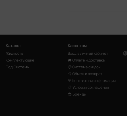
Каталог
Клиентам
Жидкость
Вход в личный кабинет
Комплектующие
🚚 Оплата и доставка
Под Системы
🤑 Система скидок
💨 Обмен и возврат
💬 Контактная информация
📋 Условия соглашения
😎 Бренды