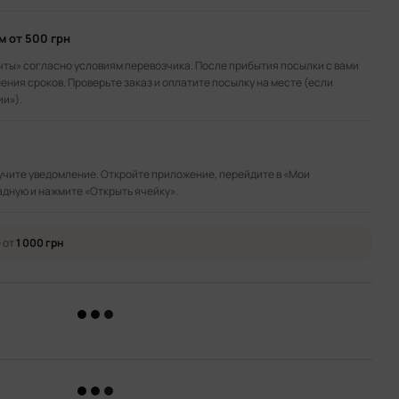
ом
от 500 грн
чты» согласно условиям перевозчика. После прибытия посылки с вами
ения сроков. Проверьте заказ и оплатите посылку на месте (если
ии»).
лучите уведомление. Откройте приложение, перейдите в «Мои
адную и нажмите «Открыть ячейку».
 от
1 000 грн