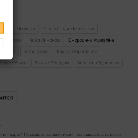
Чай з Ягодами
Лісові Ягоди з Ментолом
Бергамотом
Чай з Лимоном
Смородина Журавліна
 Лаймом
Кокос Груша
Кактус Огірок М'ята
елене Яблуко
Банан з Холодом
Апельсин Журавліна
вится
»
 или картой. Проверьте состояние и комплектацию заказа на месте.