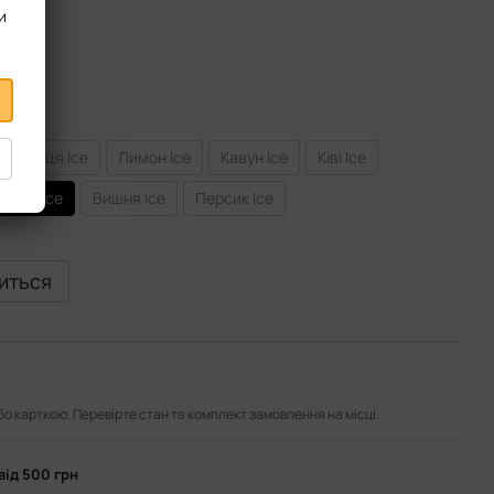
и
олуниця Ice
Лимон Ice
Кавун Ice
Ківі Ice
лина Ice
Вишня Ice
Персик Ice
виться
або карткою. Перевірте стан та комплект замовлення на місці.
від 500 грн