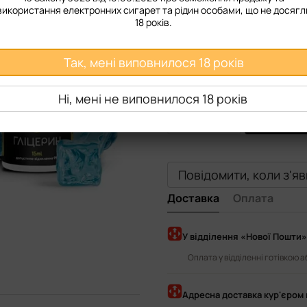
використання електронних сигарет та рідин особами, що не досягл
Міцність
18 років.
50 мг
Так, мені виповнилося 18 років
Смак рідини
Ні, мені не виповнилося 18 років
Яблуко Ice
Ягоди Ice
П
Виноград Ice
Блакитна ма
Повідомити, коли з'я
Доставка
Оплата
У відділення «Нової Пошти»
Оплата у відділенні готівкою 
Адресна доставка кур'єром 