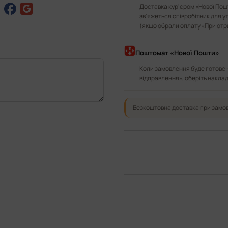
Доставка кур'єром «Нової Пошт
зв'яжеться співробітник для у
(якщо обрали оплату «При отр
Поштомат «Нової Пошти»
Коли замовлення буде готове 
відправлення», оберіть наклад
Безкоштовна доставка при замов