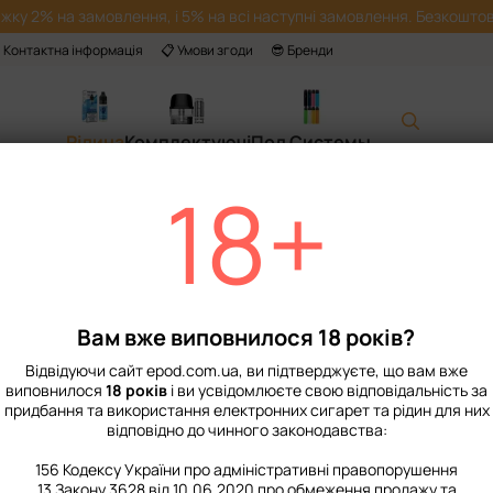
жку 2% на замовлення, і 5% на всі наступні замовлення. Безкоштов
 Контактна інформація
📋 Умови згоди
😎 Бренди
Рідина
Комплектуючі
Под Системы
18+
Головна
📙 Каталог
Рідина
Набори для приготування сольової рі
Набір Рідини Chaser For Pods Ice 30 мл
Набір Рідини Cha
Малина Ice 50 м
Вам вже виповнилося 18 років?
Немає в наявності
Артикул: 36011
Відвідуючи сайт epod.com.ua, ви підтверджуєте, що вам вже
виповнилося
18 років
і ви усвідомлюєте свою відповідальність за
299 грн
придбання та використання електронних сигарет та рідин для них
відповідно до чинного законодавства:
156 Кодексу України про адміністративні правопорушення
%
Увійти
для відображення нак
13 Закону 3628 від 10.06.2020 про обмеження продажу та