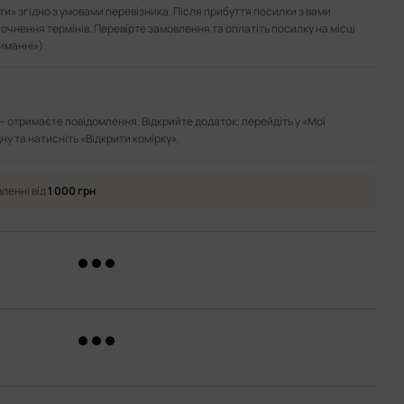
и» згідно з умовами перевізника. Після прибуття посилки з вами
точнення термінів. Перевірте замовлення та оплатіть посилку на місці
иманні»).
— отримаєте повідомлення. Відкрийте додаток, перейдіть у «Мої
ну та натисніть «Відкрити комірку».
ленні від
1 000 грн