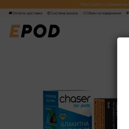
Перейти до основного контенту
Реєструйся і отримай зни
🚚 Оплата і доставка
🤑 Система знижок
💨 Обмін та повернення
