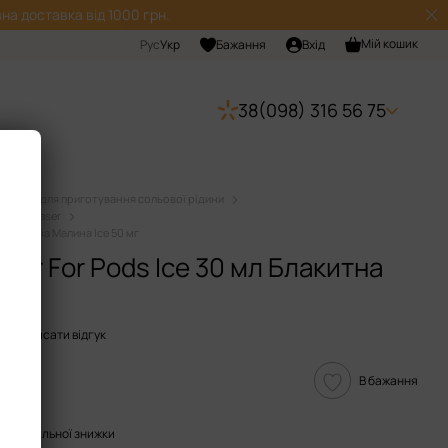
на доставка від 1000 грн.
Мій кошик
Рус
Укр
Бажання
Вхід
38(098) 316 56 75
Набори для приготування сольової рідини
дини Chaser
 Блакитна Малина Ice 50 мг
ser For Pods Ice 30 мл Блакитна
г
Написати відгук
В бажання
опичувальної знижки