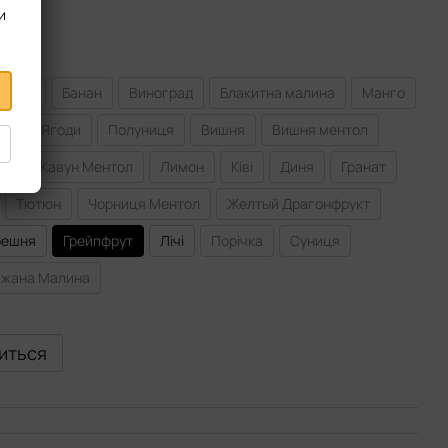
и
нанас
Банан
Виноград
Блакитна малина
Манго
ко
Ягоди
Полуниця
Вишня
Вишня ментол
ол
Кавун Ментол
Лимон
Ківі
Диня
Гранат
Тютюн
Чорниця Ментол
Желтый Драгонфрукт
решня
Грейпфрут
Лічі
Порічка
Суниця
ижана Малина
виться