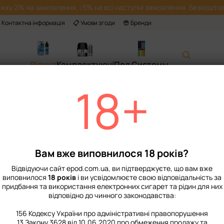
жку 2% на замовлення, і 5% на всі наступні замовлення. Безкоштов
 Контактна інформація
📋 Умови згоди
😎 Бренди
Рідина
Комплектуючі
Под Системы
18+
Головна
📙 Каталог
Рідина
Набори для приготування сольової рі
Набір Chaser For
Немає в наявності
Артикул: 1031
Вам вже виповнилося 18 років?
299 грн
Відвідуючи сайт epod.com.ua, ви підтверджуєте, що вам вже
виповнилося
18 років
і ви усвідомлюєте свою відповідальність за
придбання та використання електронних сигарет та рідин для них
%
Увійти
для відображення нак
відповідно до чинного законодавства:
Міцність
156 Кодексу України про адміністративні правопорушення
13 Закону 3628 від 10.06.2020 про обмеження продажу та