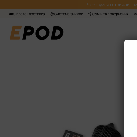
Перейти до основного контенту
Реєструйся і отримай зни
🚚 Оплата і доставка
🤑 Система знижок
💨 Обмін та повернення
