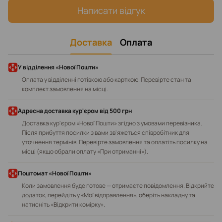
Написати відгук
Доставка
Оплата
У відділення «Нової Пошти»
Оплата у відділенні готівкою або карткою. Перевірте стан та
комплект замовлення на місці.
Адресна доставка кур'єром від 500 грн
Доставка кур'єром «Нової Пошти» згідно з умовами перевізника.
Після прибуття посилки з вами зв'яжеться співробітник для
уточнення термінів. Перевірте замовлення та оплатіть посилку на
місці (якщо обрали оплату «При отриманні»).
Поштомат «Нової Пошти»
Коли замовлення буде готове — отримаєте повідомлення. Відкрийте
додаток, перейдіть у «Мої відправлення», оберіть накладну та
натисніть «Відкрити комірку».