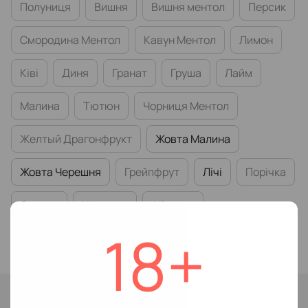
Полуниця
Вишня
Вишня ментол
Персик
Смородина Ментол
Кавун Ментол
Лимон
Ківі
Диня
Гранат
Груша
Лайм
Малина
Тютюн
Чорниця Ментол
Желтый Драгонфрукт
Жовта Малина
Жовта Черешня
Грейпфрут
Лічі
Порічка
Суниця
Черешня
Абрикос
18+
Крижана Малина
Немає в наявності