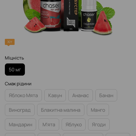
Хіт
Міцність
50 мг
Смак рідини
Яблоко Мята
Кавун
Ананас
Банан
Виноград
Блакитна малина
Манго
Мандарин
М'ята
Яблуко
Ягоди