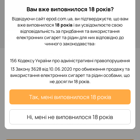
299 грн
Вам вже виповнилося 18 років?
Відвідуючи сайт epod.com.ua, ви підтверджуєте, що вам
Повідомити, коли з'явиться
вже виповнилося
18 років
і ви усвідомлюєте свою
відповідальність за придбання та використання
електронних сигарет та рідин для них відповідно до
Увійти
для відображення накопичувальної знижки
%
чинного законодавства:
До обраного
156 Кодексу України про адміністративні правопорушення
13 Закону 3628 від 10.06.2020 про обмеження продажу та
використання електронних сигарет та рідин особами, що
Відгуки
не досягли 18 років.
Так, мені виповнилося 18 років
Ні, мені не виповнилося 18 років
Додайте перший відгук