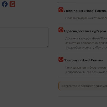
У відділення «Нової Пошти»
Оплата у відділенні готівкою 
Адресна доставка кур'єром 
Доставка кур'єром «Нової Пошт
зв'яжеться співробітник для у
(якщо обрали оплату «При отр
Поштомат «Нової Пошти»
Коли замовлення буде готове 
відправлення», оберіть наклад
Безкоштовна доставка при замов