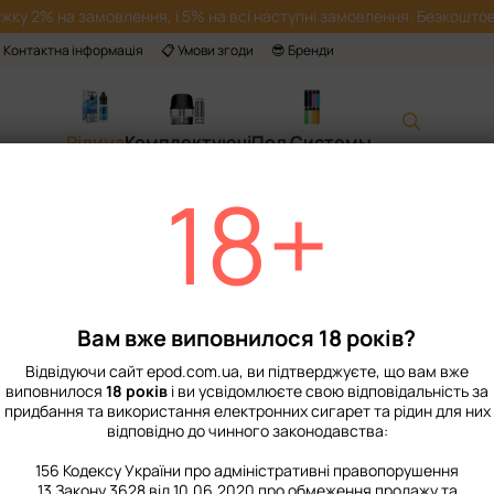
жку 2% на замовлення, і 5% на всі наступні замовлення. Безкоштов
 Контактна інформація
📋 Умови згоди
😎 Бренди
Рідина
Комплектуючі
Под Системы
18+
Головна
📙 Каталог
Рідина
Набори для приготування сольової рі
Набір Рідини Chaser Lux Salt 30 мл Kiwi
Набір Рідини Cha
fruit Guava 50 мг
Вам вже виповнилося 18 років?
Немає в наявності
Артикул: 2016
Відвідуючи сайт epod.com.ua, ви підтверджуєте, що вам вже
виповнилося
18 років
і ви усвідомлюєте свою відповідальність за
349 грн
придбання та використання електронних сигарет та рідин для них
відповідно до чинного законодавства:
156 Кодексу України про адміністративні правопорушення
%
Увійти
для відображення нак
13 Закону 3628 від 10.06.2020 про обмеження продажу та