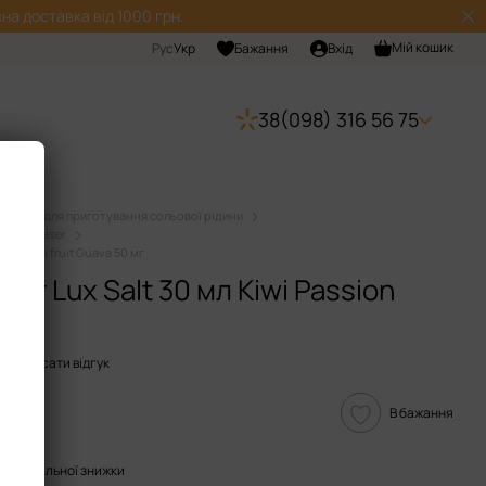
на доставка від 1000 грн.
Мій кошик
Рус
Укр
Бажання
Вхід
38(098) 316 56 75
Набори для приготування сольової рідини
дини Chaser
 Passion fruit Guava 50 мг
ser Lux Salt 30 мл Kiwi Passion
Написати відгук
В бажання
опичувальної знижки