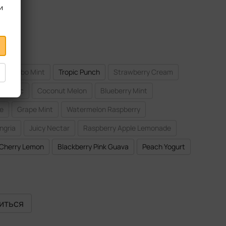
и
Turbo Mint
Tropic Punch
Strawberry Cream
ergetic
Coconut Melon
Blueberry Mint
le
Grape Mint
Watermelon Raspberry
ngria
Juicy Nectar
Raspberry Apple Lemonade
Cherry Lemon
Blackberry Pink Guava
Peach Yogurt
виться