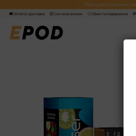
Перейти до основного контенту
Реєструйся і отримай зни
🚚 Оплата і доставка
🤑 Система знижок
💨 Обмін та повернення
