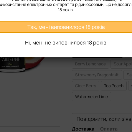
використання електронних сигарет та рідин особами, що не досягл
Міцність
18 років.
50 мг
Так, мені виповнилося 18 років
Смак рідини
Ні, мені не виповнилося 18 років
Hibiscus Blue Raz
Vitamin
Kiwi Passion fruit Guava
En
Berry Lemonade
Sour App
Strawberry Dragonfruit
Sa
Cider Berry
Tea Peach
Watermelon Lime
Повідомити, коли з'я
Доставка
Оплата