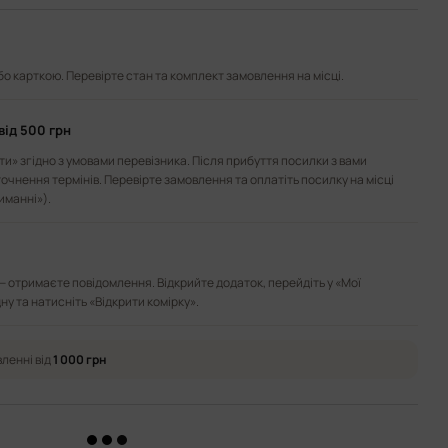
або карткою. Перевірте стан та комплект замовлення на місці.
від 500 грн
и» згідно з умовами перевізника. Після прибуття посилки з вами
точнення термінів. Перевірте замовлення та оплатіть посилку на місці
иманні»).
— отримаєте повідомлення. Відкрийте додаток, перейдіть у «Мої
ну та натисніть «Відкрити комірку».
ленні від
1 000 грн