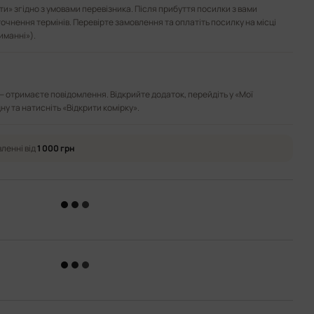
и» згідно з умовами перевізника. Після прибуття посилки з вами
точнення термінів. Перевірте замовлення та оплатіть посилку на місці
иманні»).
— отримаєте повідомлення. Відкрийте додаток, перейдіть у «Мої
ну та натисніть «Відкрити комірку».
ленні від
1 000 грн