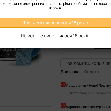
використання електронних сигарет та рідин особами, що не досягл
Міцність
18 років.
50 мг
Так, мені виповнилося 18 років
Смак рідини
Ні, мені не виповнилося 18 років
Кола Ice
Полуниця Виногр
Вишня Кокос Ice
Блакитн
Повідомити, коли з'я
Доставка
Оплата
У відділення «Нової Пошти»
Оплата у відділенні готівкою 
Адресна доставка кур'єром 