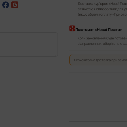
Доставка кур'єром «Нової Пошт
зв'яжеться співробітник для у
(якщо обрали оплату «При отр
Поштомат «Нової Пошти»
Коли замовлення буде готове 
відправлення», оберіть наклад
Безкоштовна доставка при замов