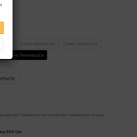
и
ад Ice
Кавун Яблуко Ice
Гуава Персик Ice
а Малина Лимонад Ice
виться
або карткою. Перевірте стан та комплект замовлення на місці.
від 500 грн