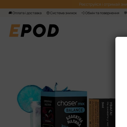
Перейти до основного контенту
Реєструйся і отримай зни
🚚 Оплата і доставка
🤑 Система знижок
💨 Обмін та повернення
