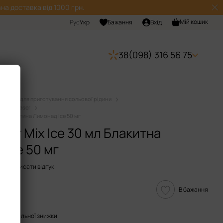
на доставка від 1000 грн.
Мій кошик
Рус
Укр
Бажання
Вхід
38(098) 316 56 75
Набори для приготування сольової рідини
дини Chaser
китна Малина Лимонад Ice 50 мг
ser Mix Ice 30 мл Блакитна
Ice 50 мг
7
Написати відгук
В бажання
опичувальної знижки