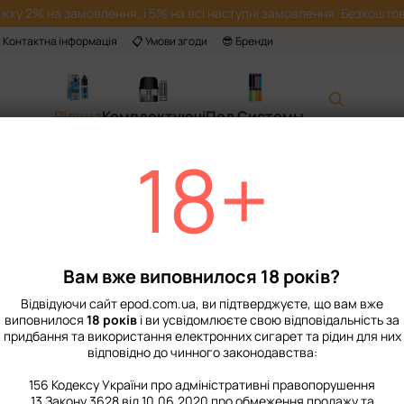
жку 2% на замовлення, і 5% на всі наступні замовлення. Безкоштов
 Контактна інформація
📋 Умови згоди
😎 Бренди
Рідина
Комплектуючі
Под Системы
18+
Головна
📙 Каталог
Рідина
Набори для приготування сольової рі
Набір Рідини Chaser Mix Ice 30 мл Бла
Набір Рідини Cha
Малина Лимонад 
Вам вже виповнилося 18 років?
Немає в наявності
Артикул: 3500
Відвідуючи сайт epod.com.ua, ви підтверджуєте, що вам вже
виповнилося
18 років
і ви усвідомлюєте свою відповідальність за
299 грн
придбання та використання електронних сигарет та рідин для них
відповідно до чинного законодавства:
156 Кодексу України про адміністративні правопорушення
%
Увійти
для відображення нак
13 Закону 3628 від 10.06.2020 про обмеження продажу та