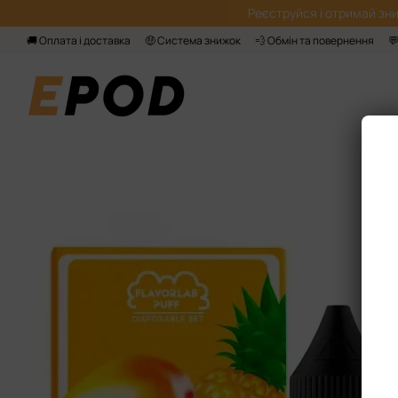
Перейти до основного контенту
Реєструйся і отримай зни
🚚 Оплата і доставка
🤑 Система знижок
💨 Обмін та повернення
