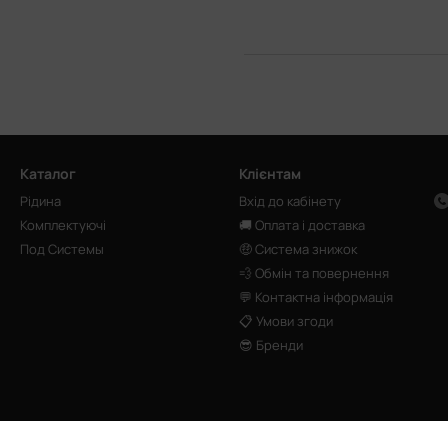
Каталог
Клієнтам
Рідина
Вхід до кабінету
Комплектуючі
🚚 Оплата і доставка
Под Системы
🤑 Система знижок
💨 Обмін та повернення
💬 Контактна інформація
📋 Умови згоди
😎 Бренди