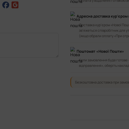
Оплата у відділенні готівкою 
Адресна доставка кур'єром 
Доставка кур'єром «Нової Пошт
зв'яжеться співробітник для у
(якщо обрали оплату «При отр
Поштомат «Нової Пошти»
Коли замовлення буде готове 
відправлення», оберіть наклад
Безкоштовна доставка при замов