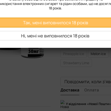
використання електронних сигарет та рідин особами, що не досягл
Міцність
18 років.
50 мг
Так, мені виповнилося 18 років
Смак рідини
Ні, мені не виповнилося 18 років
Banana Ice
Cherry Mentho
Raspberry Ice Lemonade
R
Pineapple ice
Melon ice
Strawberry Lime
Повідомити, коли з'я
Доставка
Оплата
У відділення «Нової Пошти»