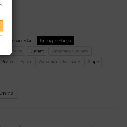
и
l
Blueberry Ice
Pineapple Mango
aspberry Ice
Currant
Watermelon Banana
Peach
Apple
Watermelon Raspberry
Grape
виться