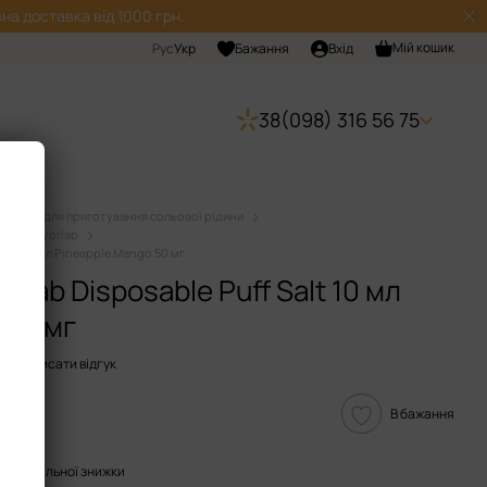
на доставка від 1000 грн.
Мій кошик
Рус
Укр
Бажання
Вхід
38(098) 316 56 75
Набори для приготування сольової рідини
ини Flavorlab
 Salt 10 мл Pineapple Mango 50 мг
orlab Disposable Puff Salt 10 мл
 50 мг
Написати відгук
В бажання
опичувальної знижки