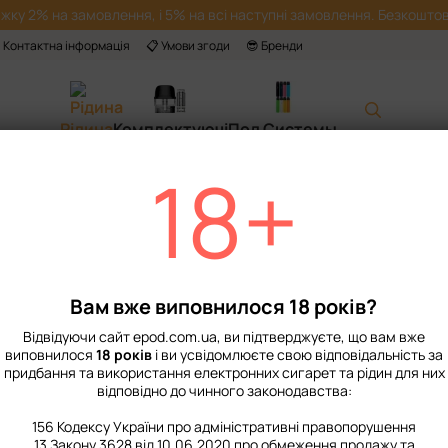
жку 2% на замовлення, і 5% на всі наступні замовлення. Безкоштов
 Контактна інформація
📋 Умови згоди
😎 Бренди
Рідина
Комплектуючі
Под Системы
18+
Головна
📙 Каталог
Рідина
Набори для приготування сольової рід
Набір Рідини Flavorlab Disposable Puff
Набір Рідини Flav
Pineapple Mango
Вам вже виповнилося 18 років?
Немає в наявності
Артикул: 17004
Відвідуючи сайт epod.com.ua, ви підтверджуєте, що вам вже
виповнилося
18 років
і ви усвідомлюєте свою відповідальність за
119 грн
придбання та використання електронних сигарет та рідин для них
відповідно до чинного законодавства:
156 Кодексу України про адміністративні правопорушення
%
Увійти
для відображення нак
13 Закону 3628 від 10.06.2020 про обмеження продажу та