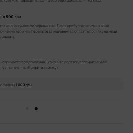
або карткою. Перевірте стан та комплект замовлення на місці.
від 500 грн
и» згідно з умовами перевізника. Після прибуття посилки з вами
точнення термінів. Перевірте замовлення та оплатіть посилку на місці
иманні»).
— отримаєте повідомлення. Відкрийте додаток, перейдіть у «Мої
ну та натисніть «Відкрити комірку».
ленні від
1 000 грн