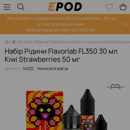
Реєструйся і отримай знижку 2% на замовлення, і 5% на
всі наступні замовлення.
Безкоштовна доставка від 1000 грн.
📙 Каталог
Рідина
Набори для приготування сольової ріди
Набір Рідини Flavorlab FL350 30 мл
Kiwi Strawberries 50 мг
Артикул:
14020
Написати відгук