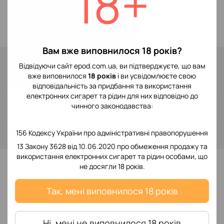
18+
Blackcurrant Grape
Вам вже виповнилося 18 років?
Немає в наявності
Відвідуючи сайт epod.com.ua, ви підтверджуєте, що вам
299 грн
вже виповнилося
18 років
і ви усвідомлюєте свою
відповідальність за придбання та використання
електронних сигарет та рідин для них відповідно до
Повідомити, коли з'явиться
чинного законодавства:
Увійти
для відображення накопичувальної знижки
156 Кодексу України про адміністративні правопорушення
%
13 Закону 3628 від 10.06.2020 про обмеження продажу та
використання електронних сигарет та рідин особами, що
До обраного
не досягли 18 років.
Так, мені виповнилося 18 років
Відгуки
Ні, мені не виповнилося 18 років