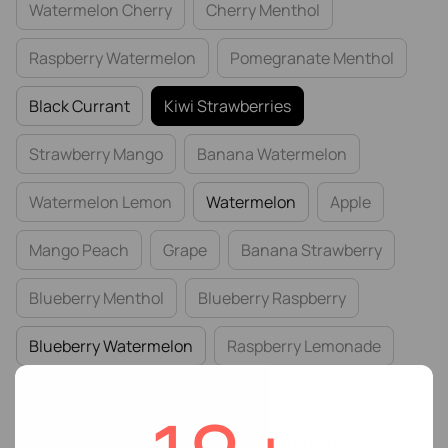
Watermelon Cherry
Cherry Menthol
Raspberry Watermelon
Pomegranate Menthol
Black Currant
Kiwi Strawberries
Strawberry Mango
Banana Watermelon
Watermelon Lemon
Watermelon
Apple
Mango Peach
Grape
Banana Strawberry
Blueberry Menthol
Blueberry Raspberry
Blueberry Watermelon
Raspberry Lemonade
Strawberry Blueberry Blackberry
Strawberry Dragonfruit
Cranberry Mint