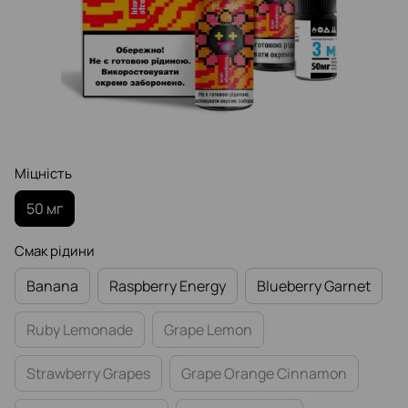
Міцність
50 мг
Смак рідини
Banana
Raspberry Еnergy
Blueberry Garnet
Ruby Lemonade
Grape Lemon
Strawberry Grapes
Grape Orange Cinnamon