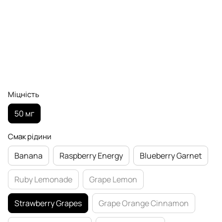
Міцність
50 мг
Смак рідини
Banana
Raspberry Еnergy
Blueberry Garnet
Ruby Lemonade
Grape Lemon
Strawberry Grapes
Grape Orange Cinnamon