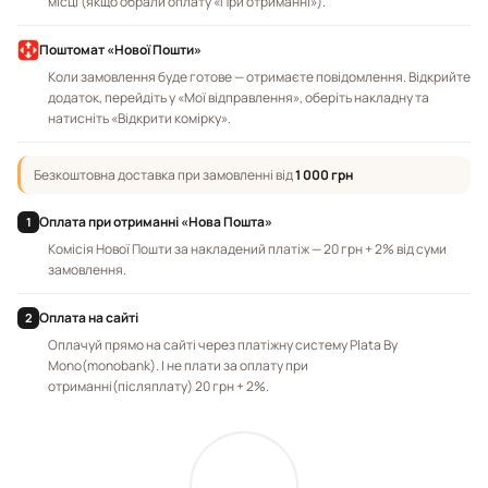
місці (якщо обрали оплату «При отриманні»).
Поштомат «Нової Пошти»
Коли замовлення буде готове — отримаєте повідомлення. Відкрийте
додаток, перейдіть у «Мої відправлення», оберіть накладну та
натисніть «Відкрити комірку».
Безкоштовна доставка при замовленні від
1 000 грн
Оплата при отриманні «Нова Пошта»
1
Комісія Нової Пошти за накладений платіж — 20 грн + 2% від суми
замовлення.
Оплата на сайті
2
Оплачуй прямо на сайті через платіжну систему Plata By
Mono(monobank). І не плати за оплату при
отриманні(післяплату) 20 грн + 2%.