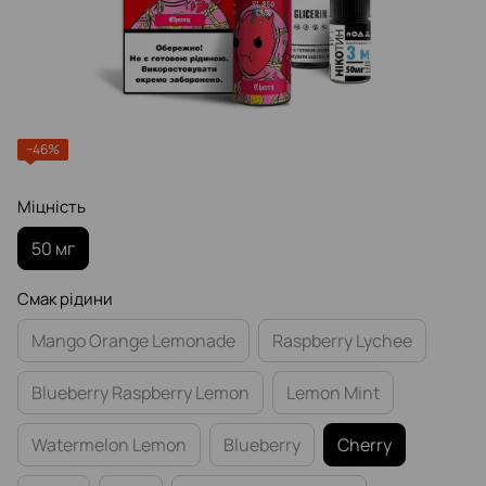
−46%
Міцність
50 мг
Смак рідини
Mango Orange Lemonade
Raspberry Lychee
Blueberry Raspberry Lemon
Lemon Mint
Watermelon Lemon
Blueberry
Cherry