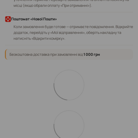
місці (якщо обрали оплату «При отриманні»).
Поштомат «Нової Пошти»
Коли замовлення буде готове — отримаєте повідомлення. Відкрийте
додаток, перейдіть у «Мої відправлення», оберіть накладну та
натисніть «Відкрити комірку».
Безкоштовна доставка при замовленні від
1 000 грн