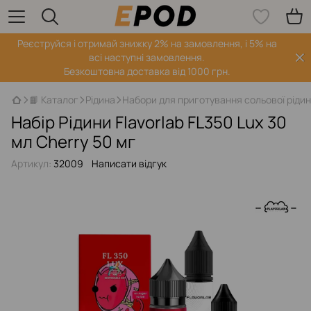
Реєструйся і отримай знижку 2% на замовлення, і 5% на
всі наступні замовлення.
Безкоштовна доставка від 1000 грн.
📙 Каталог
Рідина
Набори для приготування сольової ріди
Набір Рідини Flavorlab FL350 Lux 30
мл Cherry 50 мг
Артикул:
32009
Написати відгук