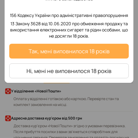
156 Кодексу України про адміністративні правопорушення
13 Закону 3628 від 10.06.2020 про обмеження продажу та
використання електронних сигарет та рідин особами, що
Додайте перший відгук
не досягли 18 років.
Так, мені виповнилося 18 років
Написати відгук
Ні, мені не виповнилося 18 років
Доставка
Оплата
У відділення «Нової Пошти»
Оплата у відділенні готівкою або карткою. Перевірте стан та
комплект замовлення на місці.
Адресна доставка кур'єром від 500 грн
Доставка кур'єром «Нової Пошти» згідно з умовами перевізника.
Після прибуття посилки з вами зв'яжеться співробітник для
уточнення термінів. Перевірте замовлення та оплатіть посилку на