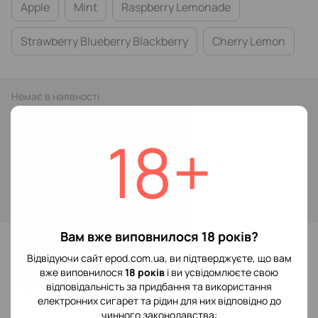
Apple
Mint
Raspberry Lemonade
Strawberry Blueberry Blackberry
Cherry Lemon
Немає в наявності
189 грн
349 грн
18+
Повідомити, коли з'явиться
Увійти
для відображення накопичувальної знижки
%
Вам вже виповнилося 18 років?
До обраного
Відвідуючи сайт epod.com.ua, ви підтверджуєте, що вам
вже виповнилося
18 років
і ви усвідомлюєте свою
Відгуки
відповідальність за придбання та використання
електронних сигарет та рідин для них відповідно до
чинного законодавства: