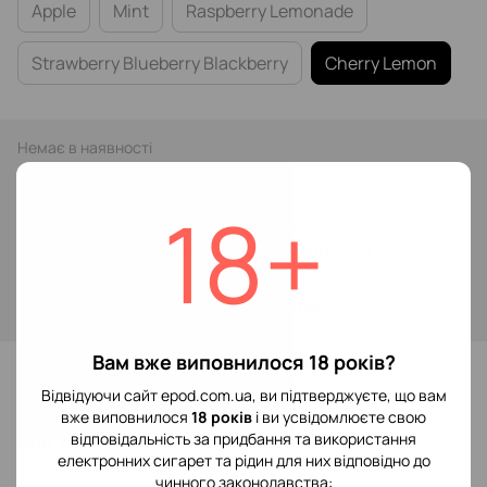
Apple
Mint
Raspberry Lemonade
Strawberry Blueberry Blackberry
Cherry Lemon
Немає в наявності
189 грн
349 грн
18+
Повідомити, коли з'явиться
Увійти
для відображення накопичувальної знижки
%
Вам вже виповнилося 18 років?
До обраного
Відвідуючи сайт epod.com.ua, ви підтверджуєте, що вам
вже виповнилося
18 років
і ви усвідомлюєте свою
Відгуки
відповідальність за придбання та використання
електронних сигарет та рідин для них відповідно до
чинного законодавства: