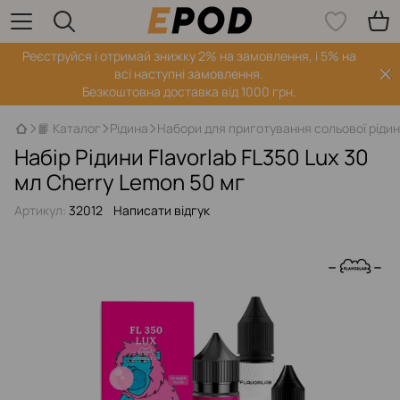
Реєструйся і отримай знижку 2% на замовлення, і 5% на
всі наступні замовлення.
Безкоштовна доставка від 1000 грн.
📙 Каталог
Рідина
Набори для приготування сольової ріди
Набір Рідини Flavorlab FL350 Lux 30
мл Cherry Lemon 50 мг
Артикул:
32012
Написати відгук