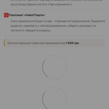
місці (якщо обрали оплату «При отриманні»).
Поштомат «Нової Пошти»
Коли замовлення буде готове — отримаєте повідомлення. Відкрийте
додаток, перейдіть у «Мої відправлення», оберіть накладну та
натисніть «Відкрити комірку».
Безкоштовна доставка при замовленні від
1 000 грн