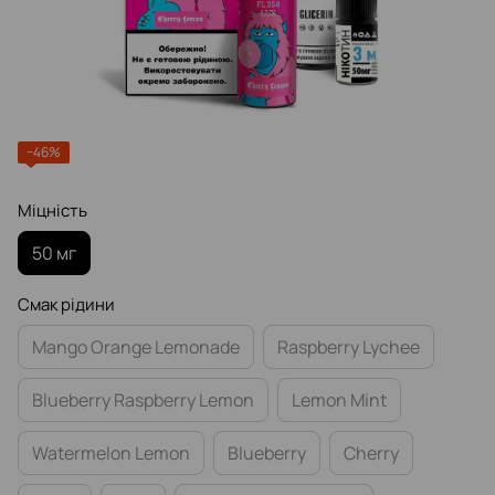
−46%
Міцність
50 мг
Смак рідини
Mango Orange Lemonade
Raspberry Lychee
Blueberry Raspberry Lemon
Lemon Mint
Watermelon Lemon
Blueberry
Cherry