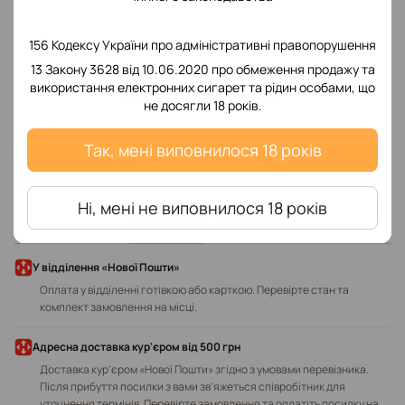
156 Кодексу України про адміністративні правопорушення
13 Закону 3628 від 10.06.2020 про обмеження продажу та
використання електронних сигарет та рідин особами, що
Додайте перший відгук
не досягли 18 років.
Так, мені виповнилося 18 років
Написати відгук
Ні, мені не виповнилося 18 років
Доставка
Оплата
У відділення «Нової Пошти»
Оплата у відділенні готівкою або карткою. Перевірте стан та
комплект замовлення на місці.
Адресна доставка кур'єром від 500 грн
Доставка кур'єром «Нової Пошти» згідно з умовами перевізника.
Після прибуття посилки з вами зв'яжеться співробітник для
уточнення термінів. Перевірте замовлення та оплатіть посилку на