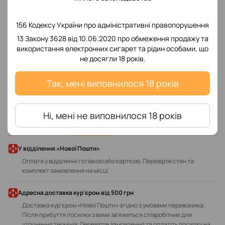
156 Кодексу України про адміністративні правопорушення
13 Закону 3628 від 10.06.2020 про обмеження продажу та
використання електронних сигарет та рідин особами, що
Додайте перший відгук
не досягли 18 років.
Так, мені виповнилося 18 років
Написати відгук
Ні, мені не виповнилося 18 років
Доставка
Оплата
У відділення «Нової Пошти»
Оплата у відділенні готівкою або карткою. Перевірте стан та
комплект замовлення на місці.
Адресна доставка кур'єром від 500 грн
Доставка кур'єром «Нової Пошти» згідно з умовами перевізника.
Після прибуття посилки з вами зв'яжеться співробітник для
уточнення термінів. Перевірте замовлення та оплатіть посилку на