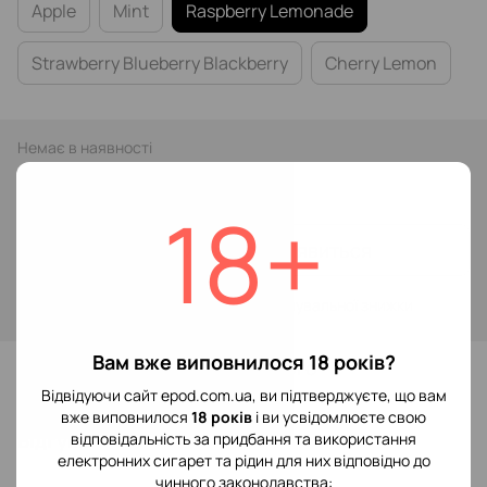
Apple
Mint
Raspberry Lemonade
Strawberry Blueberry Blackberry
Cherry Lemon
Немає в наявності
189 грн
349 грн
18+
Повідомити, коли з'явиться
Увійти
для відображення накопичувальної знижки
%
Вам вже виповнилося 18 років?
До обраного
Відвідуючи сайт epod.com.ua, ви підтверджуєте, що вам
вже виповнилося
18 років
і ви усвідомлюєте свою
Відгуки
відповідальність за придбання та використання
електронних сигарет та рідин для них відповідно до
чинного законодавства: