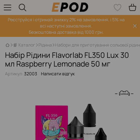
Реєструйся і отримай знижку 2% на замовлення, і 5% на
всі наступні замовлення.
Безкоштовна доставка від 1000 грн.
📙 Каталог
Рідина
Набори для приготування сольової ріди
Набір Рідини Flavorlab FL350 Lux 30
мл Raspberry Lemonade 50 мг
Артикул:
32003
Написати відгук