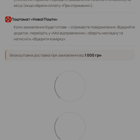
місці (якщо обрали оплату «При отриманні»).
Поштомат «Нової Пошти»
Коли замовлення буде готове — отримаєте повідомлення. Відкрийте
додаток, перейдіть у «Мої відправлення», оберіть накладну та
натисніть «Відкрити комірку».
Безкоштовна доставка при замовленні від
1 000 грн