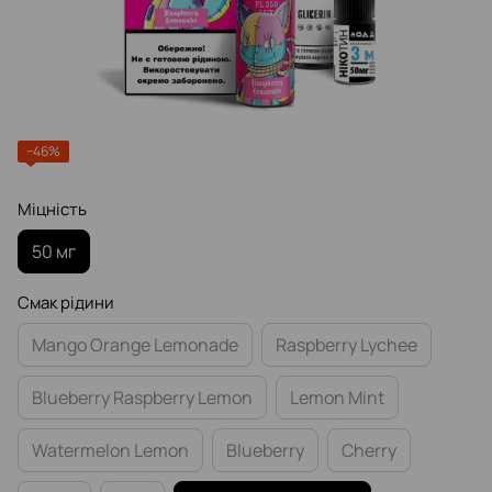
−46%
Міцність
50 мг
Смак рідини
Mango Orange Lemonade
Raspberry Lychee
Blueberry Raspberry Lemon
Lemon Mint
Watermelon Lemon
Blueberry
Cherry