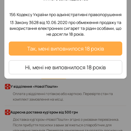
156 Кодексу України про адміністративні правопорушення
13 Закону 3628 від 10.06.2020 про обмеження продажу та
використання електронних сигарет та рідин особами, що
Додайте перший відгук
не досягли 18 років.
Так, мені виповнилося 18 років
Написати відгук
Ні, мені не виповнилося 18 років
Доставка
Оплата
У відділення «Нової Пошти»
Оплата у відділенні готівкою або карткою. Перевірте стан та
комплект замовлення на місці.
Адресна доставка кур'єром від 500 грн
Доставка кур'єром «Нової Пошти» згідно з умовами перевізника.
Після прибуття посилки з вами зв'яжеться співробітник для
уточнення термінів. Перевірте замовлення та оплатіть посилку на