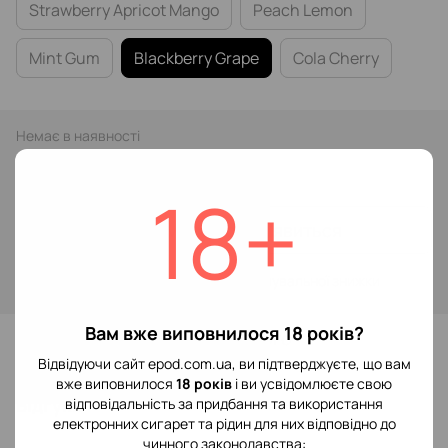
Strawberry Apricot Mango
Peach Lemon
Mint Gum
Blackberry Grape
Cola Cherry
Немає в наявності
109 грн
199 грн
18+
Повідомити, коли з'явиться
Увійти
для відображення накопичувальної знижки
%
Вам вже виповнилося 18 років?
До обраного
Відвідуючи сайт epod.com.ua, ви підтверджуєте, що вам
вже виповнилося
18 років
і ви усвідомлюєте свою
Відгуки
відповідальність за придбання та використання
електронних сигарет та рідин для них відповідно до
чинного законодавства: