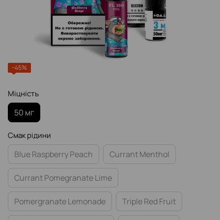
−45%
Міцність
50 мг
Смак рідини
Blue Raspberry Peach
Currant Menthol
Currant Pomegranate Lime
Pomergranate Lemonade
Triple Red Fruit