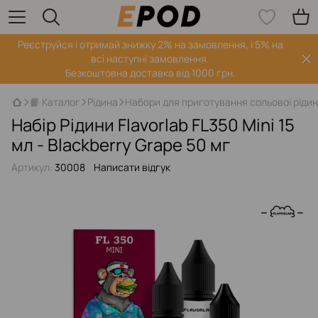
Реєструйся і отримай знижку 2% на замовлення, і 5% на
всі наступні замовлення.
Безкоштовна доставка від 1000 грн.
📙 Каталог
Рідина
Набори для приготування сольової ріди
Набір Рідини Flavorlab FL350 Mini 15
мл - Blackberry Grape 50 мг
Артикул:
30008
Написати відгук