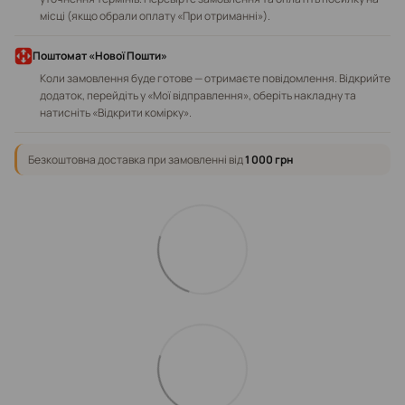
місці (якщо обрали оплату «При отриманні»).
Поштомат «Нової Пошти»
Коли замовлення буде готове — отримаєте повідомлення. Відкрийте
додаток, перейдіть у «Мої відправлення», оберіть накладну та
натисніть «Відкрити комірку».
Безкоштовна доставка при замовленні від
1 000 грн