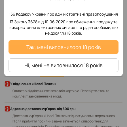
156 Кодексу України про адміністративні правопорушення
13 Закону 3628 від 10.06.2020 про обмеження продажу та
використання електронних сигарет та рідин особами, що
Додайте перший відгук
не досягли 18 років.
Так, мені виповнилося 18 років
Написати відгук
Ні, мені не виповнилося 18 років
Доставка
Оплата
У відділення «Нової Пошти»
Оплата у відділенні готівкою або карткою. Перевірте стан та
комплект замовлення на місці.
Адресна доставка кур'єром від 500 грн
Доставка кур'єром «Нової Пошти» згідно з умовами перевізника.
Після прибуття посилки з вами зв'яжеться співробітник для
уточнення термінів. Перевірте замовлення та оплатіть посилку на