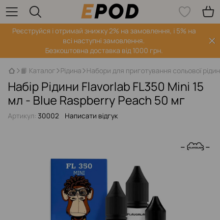
Реєструйся і отримай знижку 2% на замовлення, і 5% на
всі наступні замовлення.
Безкоштовна доставка від 1000 грн.
📙 Каталог
Рідина
Набори для приготування сольової ріди
Набір Рідини Flavorlab FL350 Mini 15
мл - Blue Raspberry Peach 50 мг
Артикул:
30002
Написати відгук