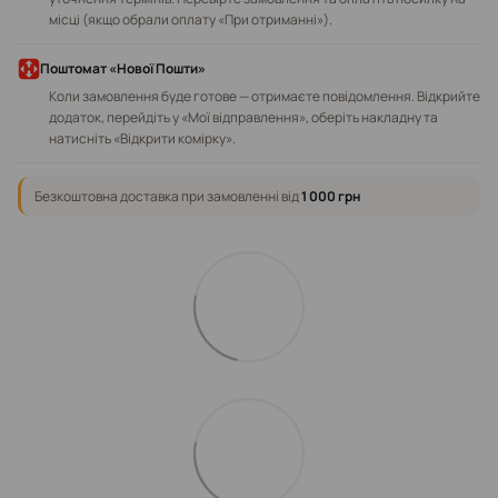
місці (якщо обрали оплату «При отриманні»).
Поштомат «Нової Пошти»
Коли замовлення буде готове — отримаєте повідомлення. Відкрийте
додаток, перейдіть у «Мої відправлення», оберіть накладну та
натисніть «Відкрити комірку».
Безкоштовна доставка при замовленні від
1 000 грн