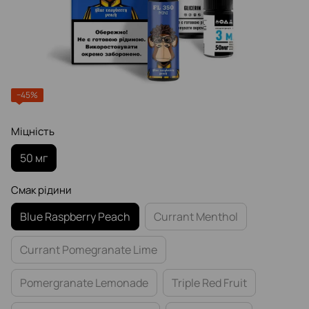
−45%
Міцність
50 мг
Смак рідини
Blue Raspberry Peach
Currant Menthol
Currant Pomegranate Lime
Pomergranate Lemonade
Triple Red Fruit