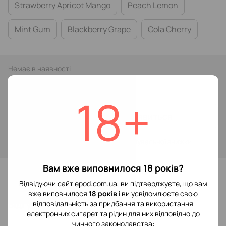
Strawberry Apricot Mango
Peach Lemon
Mint Gum
Blackberry Grape
Cola Cherry
Немає в наявності
109 грн
199 грн
18+
Повідомити, коли з'явиться
Увійти
для відображення накопичувальної знижки
%
Вам вже виповнилося 18 років?
До обраного
Відвідуючи сайт epod.com.ua, ви підтверджуєте, що вам
вже виповнилося
18 років
і ви усвідомлюєте свою
Відгуки
відповідальність за придбання та використання
електронних сигарет та рідин для них відповідно до
чинного законодавства: