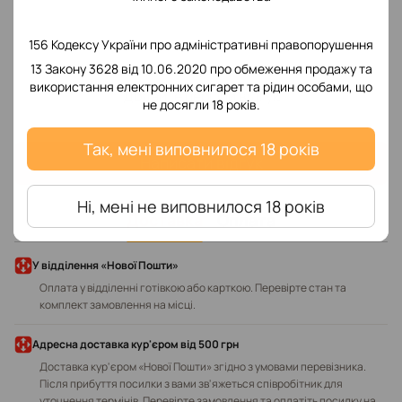
156 Кодексу України про адміністративні правопорушення
13 Закону 3628 від 10.06.2020 про обмеження продажу та
використання електронних сигарет та рідин особами, що
Додайте перший відгук
не досягли 18 років.
Так, мені виповнилося 18 років
Написати відгук
Ні, мені не виповнилося 18 років
Доставка
Оплата
У відділення «Нової Пошти»
Оплата у відділенні готівкою або карткою. Перевірте стан та
комплект замовлення на місці.
Адресна доставка кур'єром від 500 грн
Доставка кур'єром «Нової Пошти» згідно з умовами перевізника.
Після прибуття посилки з вами зв'яжеться співробітник для
уточнення термінів. Перевірте замовлення та оплатіть посилку на