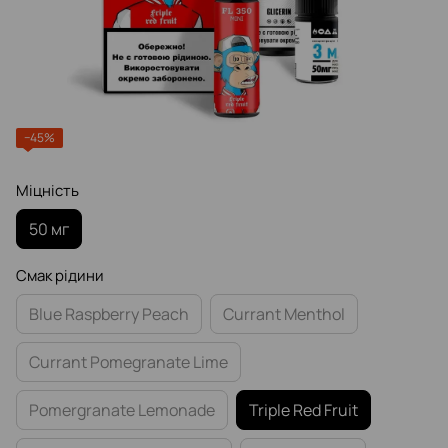
−45%
Міцність
50 мг
Смак рідини
Blue Raspberry Peach
Currant Menthol
Currant Pomegranate Lime
Pomergranate Lemonade
Triple Red Fruit