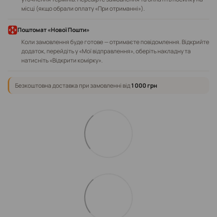
місці (якщо обрали оплату «При отриманні»).
Поштомат «Нової Пошти»
Коли замовлення буде готове — отримаєте повідомлення. Відкрийте
додаток, перейдіть у «Мої відправлення», оберіть накладну та
натисніть «Відкрити комірку».
Безкоштовна доставка при замовленні від
1 000 грн