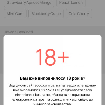
Strawberry Apricot Mango
Peach Lemon
Mint Gum
Blackberry Grape
Cola Cherry
Немає в наявності
109 грн
199 грн
18+
Повідомити, коли з'явиться
Увійти
для відображення накопичувальної знижки
%
Вам вже виповнилося 18 років?
До обраного
Відвідуючи сайт epod.com.ua, ви підтверджуєте, що вам
вже виповнилося
18 років
і ви усвідомлюєте свою
Відгуки
відповідальність за придбання та використання
електронних сигарет та рідин для них відповідно до
чинного законодавства: