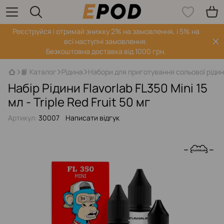
Реєструйся і отримай знижку 2% на замовлення, і 5% на
всі наступні замовлення.
Безкоштовна доставка від 1000 грн.
📙 Каталог
Рідина
Набори для приготування сольової ріди
Набір Рідини Flavorlab FL350 Mini 15
мл - Triple Red Fruit 50 мг
Артикул:
30007
Написати відгук