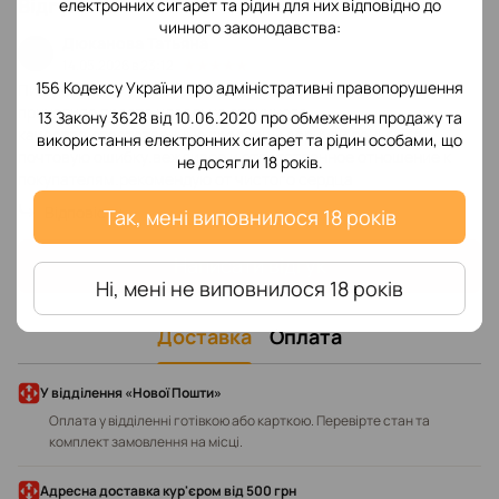
Відгуки
електронних сигарет та рідин для них відповідно до
1
чинного законодавства:
Дюканова Татьяна
14.05.2026 в 23:12
156 Кодексу України про адміністративні правопорушення
Пишу отзыв от души.товар заказывала несколько раз -все
приходило просто идеально отличного
13 Закону 3628 від 10.06.2020 про обмеження продажу та
качества.ответственные продавцы,вернули деньги за
використання електронних сигарет та рідин особами, що
почтовую ошибку.вежливое и ответственное отношение к
не досягли 18 років.
покупателям.рекомендую от чистого сердца
Відповісти
Так, мені виповнилося 18 років
Написати відгук
Ні, мені не виповнилося 18 років
Доставка
Оплата
У відділення «Нової Пошти»
Оплата у відділенні готівкою або карткою. Перевірте стан та
комплект замовлення на місці.
Адресна доставка кур'єром від 500 грн