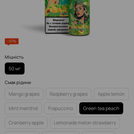
−37%
Міцність
50 мг
Смак рідини
Mango grapes
Raspberry grapes
Apple lemon
Mint menthol
Frapuccino
Green tea peach
Cranberry apple
Lemonade melon strawberry