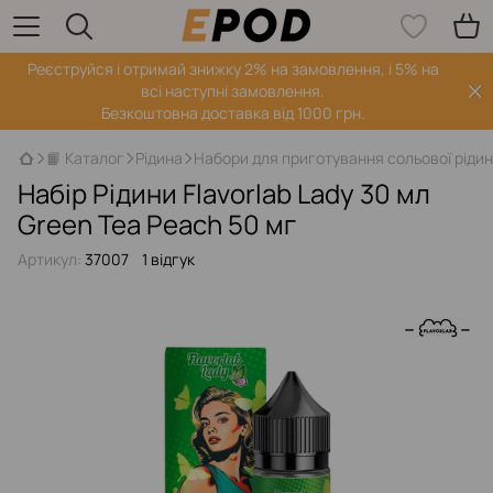
Реєструйся і отримай знижку 2% на замовлення, і 5% на
всі наступні замовлення.
Безкоштовна доставка від 1000 грн.
📙 Каталог
Рідина
Набори для приготування сольової ріди
Набір Рідини Flavorlab Lady 30 мл
Green Tea Peach 50 мг
Артикул:
37007
1 відгук