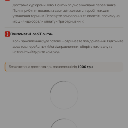
Доставка кур'єром «Нової Пошти» згідно з умовами перевізника.
Після прибуття посилки з вами зв'яжеться співробітник для
уточнення термінів. Перевірте замовлення та оплатіть посилку на
місці (якщо обрали оплату «При отриманні»).
Поштомат «Нової Пошти»
Коли замовлення буде готове — отримаєте повідомлення. Відкрийте
додаток, перейдіть у «Мої відправлення», оберіть накладну та
натисніть «Відкрити комірку».
Безкоштовна доставка при замовленні від
1 000 грн