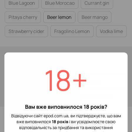
Blue Lagoon
Blue Morocao
Currant gin
Pitaya cherry
Beer lemon
Beer mango
Strawberry cider
Fragolino Lemon
Vodka lime
Немає в наявності
219 грн
18+
349 грн
Повідомити, коли з'явиться
Увійти
для відображення накопичувальної знижки
%
Вам вже виповнилося 18 років?
До обраного
Відвідуючи сайт epod.com.ua, ви підтверджуєте, що вам
вже виповнилося
18 років
і ви усвідомлюєте свою
відповідальність за придбання та використання