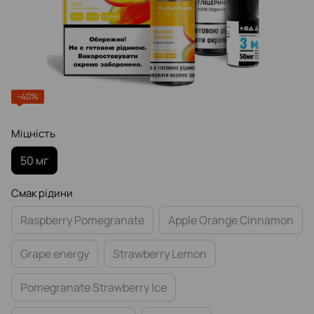
−40%
Міцність
50 мг
Смак рідини
Raspberry Pomegranate
Apple Orange Cinnamon
Grape energy
Strawberry Lemon
Pomegranate Strawberry Ice