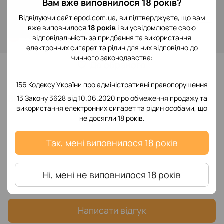
Вам вже виповнилося 18 років?
Повідомити, коли з'явиться
Відвідуючи сайт epod.com.ua, ви підтверджуєте, що вам
вже виповнилося
18 років
і ви усвідомлюєте свою
Увійти
для відображення накопичувальної знижки
%
відповідальність за придбання та використання
електронних сигарет та рідин для них відповідно до
чинного законодавства:
До обраного
156 Кодексу України про адміністративні правопорушення
Відгуки
13 Закону 3628 від 10.06.2020 про обмеження продажу та
використання електронних сигарет та рідин особами, що
не досягли 18 років.
Так, мені виповнилося 18 років
Додайте перший відгук
Ні, мені не виповнилося 18 років
Написати відгук