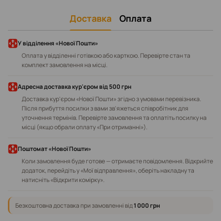
Доставка
Оплата
У відділення «Нової Пошти»
Оплата у відділенні готівкою або карткою. Перевірте стан та
комплект замовлення на місці.
Адресна доставка кур'єром від 500 грн
Доставка кур'єром «Нової Пошти» згідно з умовами перевізника.
Після прибуття посилки з вами зв'яжеться співробітник для
уточнення термінів. Перевірте замовлення та оплатіть посилку на
місці (якщо обрали оплату «При отриманні»).
Поштомат «Нової Пошти»
Коли замовлення буде готове — отримаєте повідомлення. Відкрийте
додаток, перейдіть у «Мої відправлення», оберіть накладну та
натисніть «Відкрити комірку».
Безкоштовна доставка при замовленні від
1 000 грн