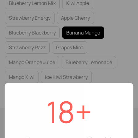
Blueberry Lemon Mix
Kiwi Apple
Strawberry Energy
Apple Cherry
Blueberry Blackberry
Banana Mango
Strawberry Razz
Grapes Mint
Mango Orange Juice
Blueberry Lemonade
Mango Kiwi
Ice Kiwi Strawberry
Cherry Orange
18+
Немає в наявності
179 грн
299 грн