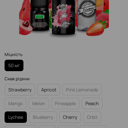
Міцність
50 мг
Смак рідини
Strawberry
Apricot
Pink Lemonade
Mango
Melon
Pineapple
Peach
Lychee
Blueberry
Cherry
Orbit