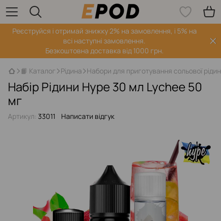
Реєструйся і отримай знижку 2% на замовлення, і 5% на
всі наступні замовлення.
Безкоштовна доставка від 1000 грн.
📙 Каталог
Рідина
Набори для приготування сольової ріди
Набір Рідини Hype 30 мл Lychee 50
мг
Артикул:
33011
Написати відгук