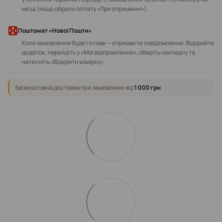
місці (якщо обрали оплату «При отриманні»).
Поштомат «Нової Пошти»
Коли замовлення буде готове — отримаєте повідомлення. Відкрийте
додаток, перейдіть у «Мої відправлення», оберіть накладну та
натисніть «Відкрити комірку».
Безкоштовна доставка при замовленні від
1 000 грн