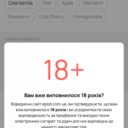
Cola Vanilla
Pear
Apple
Mandarin
Raspberry
Cola Cherry
Pomegranate
Немає в наявності
319 грн
18+
Повідомити, коли з'явиться
Увійти
для відображення накопичувальної знижки
%
Вам вже виповнилося 18 років?
До обраного
Відвідуючи сайт epod.com.ua, ви підтверджуєте, що вам
вже виповнилося
18 років
і ви усвідомлюєте свою
Відгуки
відповідальність за придбання та використання
електронних сигарет та рідин для них відповідно до
чинного законодавства: