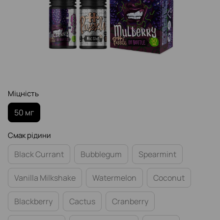
Міцність
50 мг
Смак рідини
Black Currant
Bubblegum
Spearmint
Vanilla Milkshake
Watermelon
Coconut
Blackberry
Cactus
Cranberry