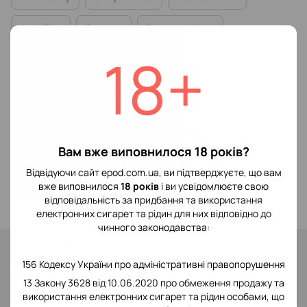
Asia Tea
Orange
Pomegranate
18+
Cherry Juice
Rockmelon
Sweet Rice
Mulberry
Eclipse
Dubacco
Makapuno
Tangerine
Lemongrass
Corn
Basilade
Вам вже виповнилося 18 років?
Guava
Feijoa
Pomelo
Vanilla Ice Cream
Відвідуючи сайт epod.com.ua, ви підтверджуєте, що вам
вже виповнилося
18 років
і ви усвідомлюєте свою
Strawberry Milkshake
відповідальність за придбання та використання
електронних сигарет та рідин для них відповідно до
чинного законодавства:
Немає в наявності
349 грн
156 Кодексу України про адміністративні правопорушення
13 Закону 3628 від 10.06.2020 про обмеження продажу та
використання електронних сигарет та рідин особами, що