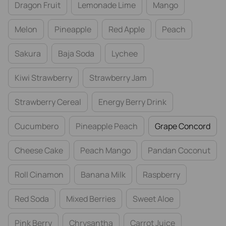
Dragon Fruit
Lemonade Lime
Mango
Melon
Pineapple
Red Apple
Peach
Sakura
Baja Soda
Lychee
Kiwi Strawberry
Strawberry Jam
Strawberry Cereal
Energy Berry Drink
Cucumbero
Pineapple Peach
Grape Concord
Cheese Cake
Peach Mango
Pandan Coconut
Roll Cinamon
Banana Milk
Raspberry
Red Soda
Mixed Berries
Sweet Aloe
Pink Berry
Chrysantha
Carrot Juice