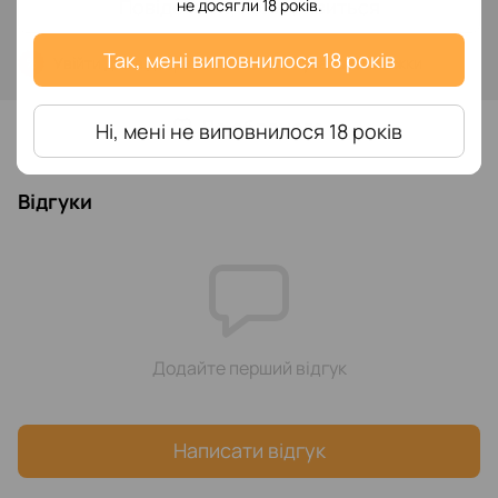
Повідомити, коли з'явиться
не досягли 18 років.
Так, мені виповнилося 18 років
Увійти
для відображення накопичувальної знижки
%
До обраного
Ні, мені не виповнилося 18 років
Відгуки
Додайте перший відгук
Написати відгук