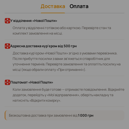
Доставка
Оплата
У відділення «Нової Пошти»
Оплата у відділенні готівкою або карткою. Перевірте стан та
комплект замовлення на місці.
Адресна доставка кур'єром від 500 грн
Доставка кур'єром «Нової Пошти» згідно з умовами перевізника.
Після прибуття посилки з вами зв'яжеться співробітник для
уточнення термінів. Перевірте замовлення та оплатіть посилку на
місці (якщо обрали оплату «При отриманні»).
Поштомат «Нової Пошти»
Коли замовлення буде готове — отримаєте повідомлення. Відкрийте
додаток, перейдіть у «Мої відправлення», оберіть накладну та
натисніть «Відкрити комірку».
Безкоштовна доставка при замовленні від
1 000 грн