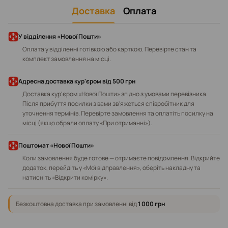
Доставка
Оплата
У відділення «Нової Пошти»
Оплата у відділенні готівкою або карткою. Перевірте стан та
комплект замовлення на місці.
Адресна доставка кур'єром від 500 грн
Доставка кур'єром «Нової Пошти» згідно з умовами перевізника.
Після прибуття посилки з вами зв'яжеться співробітник для
уточнення термінів. Перевірте замовлення та оплатіть посилку на
місці (якщо обрали оплату «При отриманні»).
Поштомат «Нової Пошти»
Коли замовлення буде готове — отримаєте повідомлення. Відкрийте
додаток, перейдіть у «Мої відправлення», оберіть накладну та
натисніть «Відкрити комірку».
Безкоштовна доставка при замовленні від
1 000 грн