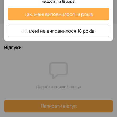
Купити
не досягли 18 років.
Так, мені виповнилося 18 років
Увійти
для відображення накопичувальної знижки
%
До обраного
Ні, мені не виповнилося 18 років
Відгуки
Додайте перший відгук
Написати відгук