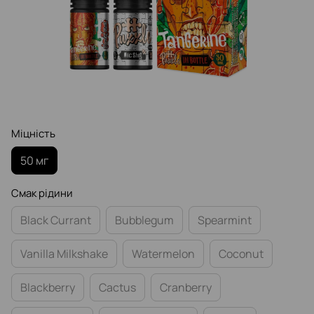
Міцність
50 мг
Смак рідини
Black Currant
Bubblegum
Spearmint
Vanilla Milkshake
Watermelon
Coconut
Blackberry
Cactus
Cranberry