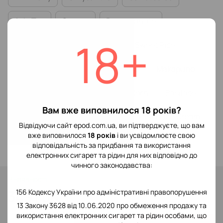
Asia Tea
Orange
Pomegranate
18+
Cherry Juice
Rockmelon
Sweet Rice
Mulberry
Eclipse
Dubacco
Makapuno
Tangerine
Lemongrass
Corn
Basilade
Вам вже виповнилося 18 років?
Guava
Feijoa
Pomelo
Vanilla Ice Cream
Відвідуючи сайт epod.com.ua, ви підтверджуєте, що вам
вже виповнилося
18 років
і ви усвідомлюєте свою
Strawberry Milkshake
відповідальність за придбання та використання
електронних сигарет та рідин для них відповідно до
чинного законодавства:
В наявності
349 грн
156 Кодексу України про адміністративні правопорушення
13 Закону 3628 від 10.06.2020 про обмеження продажу та
використання електронних сигарет та рідин особами, що