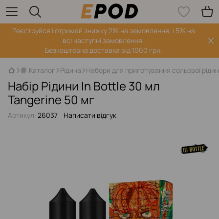
Реєструйся і отримай знижку 2% на замовлення, і 5% на
всі наступні замовлення.
Безкоштовна доставка від 1000 грн.
📙 Каталог
Рідина
Набори для приготування сольової ріди
Набір Рідини In Bottle 30 мл
Tangerine 50 мг
Артикул:
26037
Написати відгук