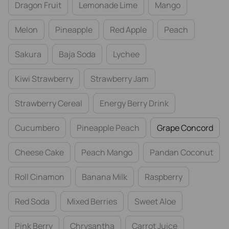
Dragon Fruit
Lemonade Lime
Mango
Melon
Pineapple
Red Apple
Peach
Sakura
Baja Soda
Lychee
Kiwi Strawberry
Strawberry Jam
Strawberry Cereal
Energy Berry Drink
Cucumbero
Pineapple Peach
Grape Concord
Cheese Cake
Peach Mango
Pandan Coconut
Roll Cinamon
Banana Milk
Raspberry
Red Soda
Mixed Berries
Sweet Aloe
Pink Berry
Chrysantha
Carrot Juice