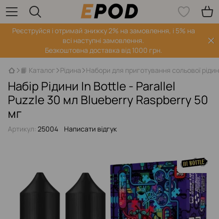
Реєструйся і отримай знижку 2% на замовлення, і 5% на
всі наступні замовлення.
Безкоштовна доставка від 1000 грн.
📙 Каталог
Рідина
Набори для приготування сольової ріди
Набір Рідини In Bottle - Parallel
Puzzle 30 мл Blueberry Raspberry 50
мг
Артикул:
25004
Написати відгук