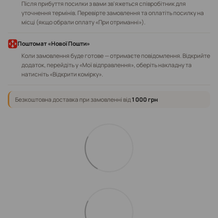
Після прибуття посилки з вами зв'яжеться співробітник для
уточнення термінів. Перевірте замовлення та оплатіть посилку на
місці (якщо обрали оплату «При отриманні»).
Поштомат «Нової Пошти»
Коли замовлення буде готове — отримаєте повідомлення. Відкрийте
додаток, перейдіть у «Мої відправлення», оберіть накладну та
натисніть «Відкрити комірку».
Безкоштовна доставка при замовленні від
1 000 грн