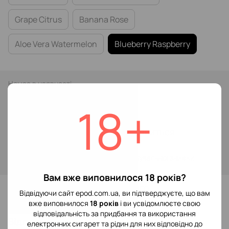
Grape Citrus
Banana Rose
Aloe Vera Watermelon
Blueberry Raspberry
Немає в наявності
379 грн
18+
Повідомити, коли з'явиться
Увійти
для відображення накопичувальної знижки
%
Вам вже виповнилося 18 років?
До обраного
Відвідуючи сайт epod.com.ua, ви підтверджуєте, що вам
вже виповнилося
18 років
і ви усвідомлюєте свою
відповідальність за придбання та використання
Відгуки
електронних сигарет та рідин для них відповідно до