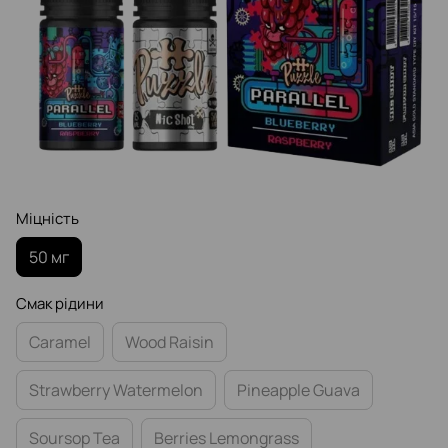
Міцність
50 мг
Смак рідини
Caramel
Wood Raisin
Strawberry Watermelon
Pineapple Guava
Soursop Tea
Berries Lemongrass