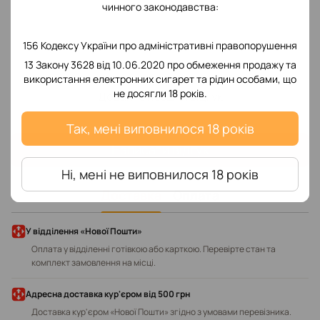
чинного законодавства:
156 Кодексу України про адміністративні правопорушення
13 Закону 3628 від 10.06.2020 про обмеження продажу та
використання електронних сигарет та рідин особами, що
не досягли 18 років.
Додайте перший відгук
Так, мені виповнилося 18 років
Написати відгук
Ні, мені не виповнилося 18 років
Доставка
Оплата
У відділення «Нової Пошти»
Оплата у відділенні готівкою або карткою. Перевірте стан та
комплект замовлення на місці.
Адресна доставка кур'єром від 500 грн
Доставка кур'єром «Нової Пошти» згідно з умовами перевізника.