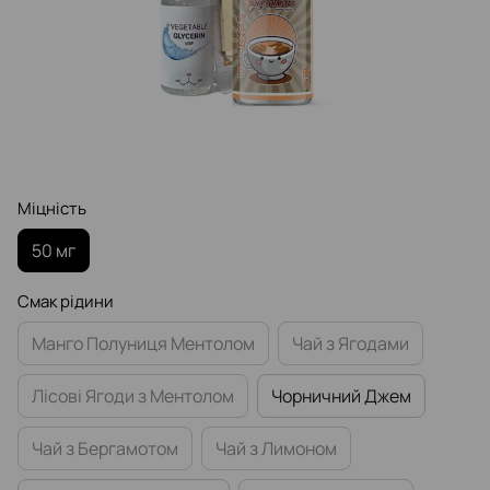
Міцність
50 мг
Смак рідини
Манго Полуниця Ментолом
Чай з Ягодами
Лісові Ягоди з Ментолом
Чорничний Джем
Чай з Бергамотом
Чай з Лимоном