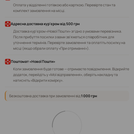
Оплата у відділенні готівкою або карткою. Перевірте стан та
комплект замовлення на місці.
Адресна доставка кур'єром від 500 грн
Доставка кур'єром «Нової Пошти» згідно з умовами перевізника.
Після прибуття посилки з вами зв'яжеться співробітник для
уточнення термінів. Перевірте замовлення та оплатіть посилку на
місці (якщо обрали оплату «При отриманні»).
Поштомат «Нової Пошти»
Коли замовлення буде готове — отримаєте повідомлення. Відкрийте
додаток, перейдіть у «Мої відправлення», оберіть накладну та
натисніть «Відкрити комірку».
Безкоштовна доставка при замовленні від
1 000 грн