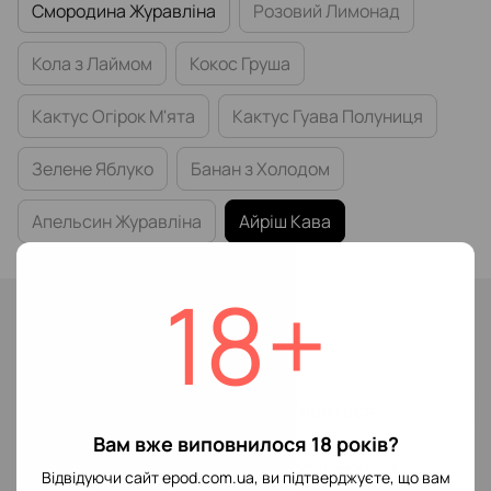
Смородина Журавліна
Розовий Лимонад
Кола з Лаймом
Кокос Груша
Кактус Огірок М'ята
Кактус Гуава Полуниця
Зелене Яблуко
Банан з Холодом
Апельсин Журавліна
Айріш Кава
18+
Немає в наявності
299 грн
Повідомити, коли з'явиться
Вам вже виповнилося 18 років?
Увійти
для відображення накопичувальної знижки
%
Відвідуючи сайт epod.com.ua, ви підтверджуєте, що вам