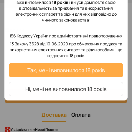
вже виповнилося
18 років
і ви усвідомлюєте свою
відповідальність за придбання та використання
До обраного
електронних сигарет та рідин для них відповідно до
чинного законодавства:
Відгуки
156 Кодексу України про адміністративні правопорушення
13 Закону 3628 від 10.06.2020 про обмеження продажу та
використання електронних сигарет та рідин особами, що
не досягли 18 років.
Так, мені виповнилося 18 років
Додайте перший відгук
Ні, мені не виповнилося 18 років
Написати відгук
Доставка
Оплата
У відділення «Нової Пошти»