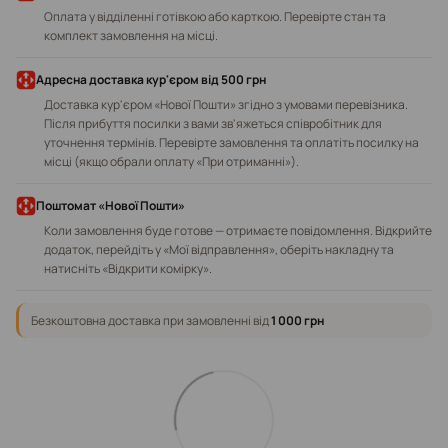
Оплата у відділенні готівкою або карткою. Перевірте стан та
комплект замовлення на місці.
Адресна доставка кур'єром від 500 грн
Доставка кур'єром «Нової Пошти» згідно з умовами перевізника.
Після прибуття посилки з вами зв'яжеться співробітник для
уточнення термінів. Перевірте замовлення та оплатіть посилку на
місці (якщо обрали оплату «При отриманні»).
Поштомат «Нової Пошти»
Коли замовлення буде готове — отримаєте повідомлення. Відкрийте
додаток, перейдіть у «Мої відправлення», оберіть накладну та
натисніть «Відкрити комірку».
Безкоштовна доставка при замовленні від
1 000 грн