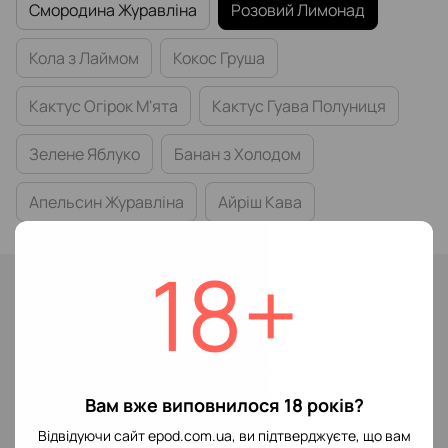
Смородина Журавліна
Розовий Лимонад
Кола з Лаймом
Кокос Груша
Кактус Огірок М'ята
Кактус Гуава Полуниця
Зелене Яблуко
Банан з Холодом
Апельсин Журавліна
Айріш Кава
18+
Немає в наявності
299 грн
Повідомити, коли з'явиться
Вам вже виповнилося 18 років?
Увійти
для відображення накопичувальної знижки
%
Відвідуючи сайт epod.com.ua, ви підтверджуєте, що вам