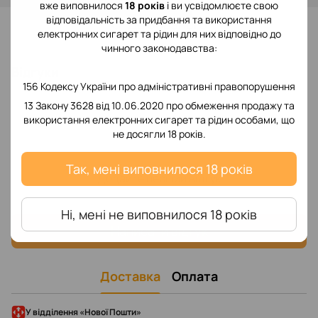
вже виповнилося
18 років
і ви усвідомлюєте свою
відповідальність за придбання та використання
До обраного
електронних сигарет та рідин для них відповідно до
чинного законодавства:
Відгуки
156 Кодексу України про адміністративні правопорушення
13 Закону 3628 від 10.06.2020 про обмеження продажу та
використання електронних сигарет та рідин особами, що
не досягли 18 років.
Так, мені виповнилося 18 років
Додайте перший відгук
Ні, мені не виповнилося 18 років
Написати відгук
Доставка
Оплата
У відділення «Нової Пошти»