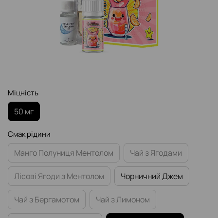
Міцність
50 мг
Смак рідини
Манго Полуниця Ментолом
Чай з Ягодами
Лісові Ягоди з Ментолом
Чорничний Джем
Чай з Бергамотом
Чай з Лимоном