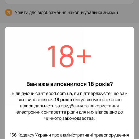
Увійти
для відображення накопичувальної знижки
%
До обраного
18+
Характеристики
Виробник POD
Smok
системы
Вам вже виповнилося 18 років?
Відгуки
Відвідуючи сайт epod.com.ua, ви підтверджуєте, що вам
вже виповнилося
18 років
і ви усвідомлюєте свою
відповідальність за придбання та використання
електронних сигарет та рідин для них відповідно до
чинного законодавства:
Додайте перший відгук
156 Кодексу України про адміністративні правопорушення