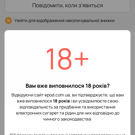
Повідомити, коли з'явиться
Увійти
для відображення накопичувальної знижки
%
До обраного
18+
Характеристики
Виробник POD
Voopoo
системы
Вам вже виповнилося 18 років?
Відгуки
Відвідуючи сайт epod.com.ua, ви підтверджуєте, що вам
вже виповнилося
18 років
і ви усвідомлюєте свою
відповідальність за придбання та використання
електронних сигарет та рідин для них відповідно до
чинного законодавства: