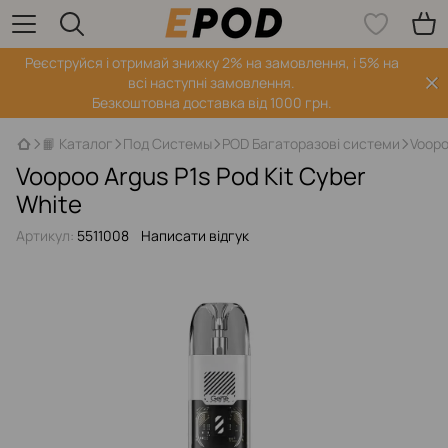
Реєструйся і отримай знижку 2% на замовлення, і 5% на
всі наступні замовлення.
Безкоштовна доставка від 1000 грн.
📙 Каталог
Под Системы
POD Багаторазові системи
Voopo
Voopoo Argus P1s Pod Kit Cyber
White
Артикул:
5511008
Написати відгук