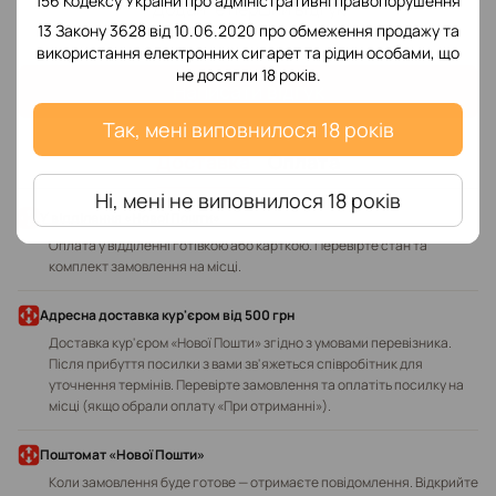
156 Кодексу України про адміністративні правопорушення
Додайте перший відгук
13 Закону 3628 від 10.06.2020 про обмеження продажу та
використання електронних сигарет та рідин особами, що
не досягли 18 років.
Написати відгук
Так, мені виповнилося 18 років
Доставка
Оплата
Ні, мені не виповнилося 18 років
У відділення «Нової Пошти»
Оплата у відділенні готівкою або карткою. Перевірте стан та
комплект замовлення на місці.
Адресна доставка кур'єром від 500 грн
Доставка кур'єром «Нової Пошти» згідно з умовами перевізника.
Після прибуття посилки з вами зв'яжеться співробітник для
уточнення термінів. Перевірте замовлення та оплатіть посилку на
місці (якщо обрали оплату «При отриманні»).
Поштомат «Нової Пошти»
Коли замовлення буде готове — отримаєте повідомлення. Відкрийте