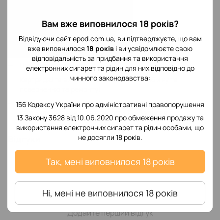
Ursa Nano Air;
Вам вже виповнилося 18 років?
Ursa Nano 2;
Ursa Nano Art.
Відвідуючи сайт epod.com.ua, ви підтверджуєте, що вам
вже виповнилося
18 років
і ви усвідомлюєте свою
Зверніть увагу!
відповідальність за придбання та використання
Ціна вказана за 1шт!
електронних сигарет та рідин для них відповідно до
чинного законодавства:
Картриджі та випарники не підлягають обміну та
поверненню та ремонту!
При першому використанні не забудьте просочити
156 Кодексу України про адміністративні правопорушення
картридж/випарник та почекати 10-15 хвилин.
13 Закону 3628 від 10.06.2020 про обмеження продажу та
використання електронних сигарет та рідин особами, що
не досягли 18 років.
Відгуки
Так, мені виповнилося 18 років
Ні, мені не виповнилося 18 років
Додайте перший відгук