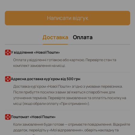
Написати відгук
Доставка
Оплата
У відділення «Нової Пошти»
Оплата у відділенні готівкою або карткою. Перевірте стан та
комплект замовлення на місці.
Адресна доставка кур'єром від 500 грн
Доставка кур'єром «Нової Пошти» згідно з умовами перевізника.
Після прибуття посилки з вами зв'яжеться співробітник для
уточнення термінів. Перевірте замовлення та оплатіть посилку на
місці (якщо обрали оплату «При отриманні»).
Поштомат «Нової Пошти»
Коли замовлення буде готове — отримаєте повідомлення. Відкрийте
додаток, перейдіть у «Мої відправлення», оберіть накладну та