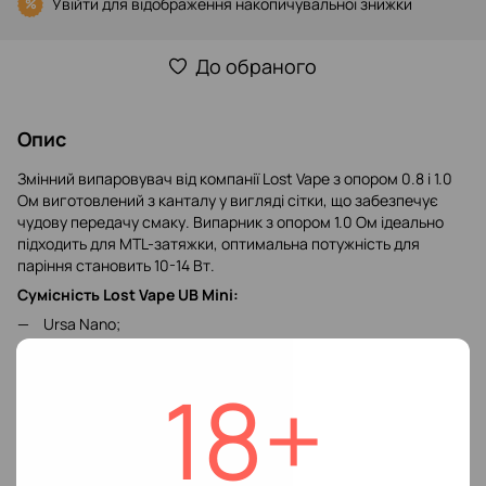
Увійти
для відображення накопичувальної знижки
%
До обраного
Опис
Змінний випаровувач від компанії Lost Vape з опором 0.8 і 1.0
Ом виготовлений з канталу у вигляді сітки, що забезпечує
чудову передачу смаку. Випарник з опором 1.0 Ом ідеально
підходить для MTL-затяжки, оптимальна потужність для
паріння становить 10-14 Вт.
Сумісність Lost Vape UB Mini:
Ursa Nano;
Ursa Nano S;
18+
Ursa Baby;
Ursa Nano Pro;
Ursa Pocket;
Ursa Baby Pro;