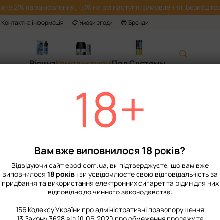
жку 2% на замовлення, і 5% на всі наступні замовлення. Безкоштов
 Контактна інформація
📋 Умови згоди
😎 Бренди
Рідина
Комплектуючі
Под Системы
18+
Головна
📙 Каталог
Комплекту
Випаровувач Smok Nord DC MTL 0.8 ом
Випаровувач Smo
Немає в наявності
Артикул: 9002
Вам вже виповнилося 18 років?
135 грн
Відвідуючи сайт epod.com.ua, ви підтверджуєте, що вам вже
виповнилося
18 років
і ви усвідомлюєте свою відповідальність за
придбання та використання електронних сигарет та рідин для них
%
Увійти
для відображення нак
відповідно до чинного законодавства:
Опір‌
156 Кодексу України про адміністративні правопорушення
13 Закону 3628 від 10.06.2020 про обмеження продажу та