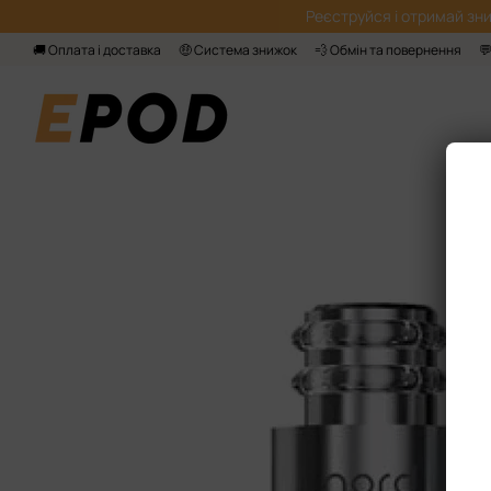
Перейти до основного контенту
Реєструйся і отримай зни
🚚 Оплата і доставка
🤑 Система знижок
💨 Обмін та повернення
