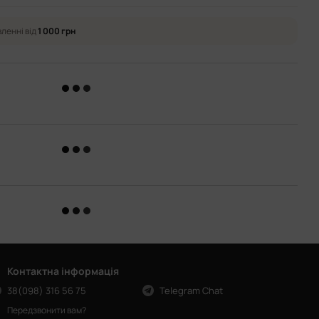
ленні від
1 000 грн
Контактна інформація
38(098) 316 56 75
Telegram Chat
Передзвонити вам?