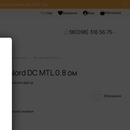
на доставка від 1000 грн.
Мій кошик
Рус
Укр
Бажання
Вхід
38(098) 316 56 75
ючі
Випарники
Випарники Smok
k Nord DC MTL 0.8 ом
12
Написати відгук
В бажання
опичувальної знижки