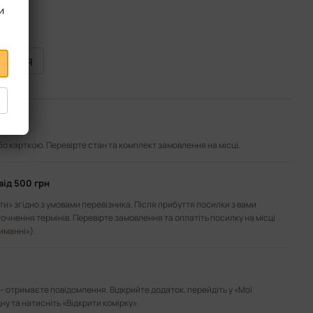
и
виться
або карткою. Перевірте стан та комплект замовлення на місці.
від 500 грн
и» згідно з умовами перевізника. Після прибуття посилки з вами
точнення термінів. Перевірте замовлення та оплатіть посилку на місці
иманні»).
— отримаєте повідомлення. Відкрийте додаток, перейдіть у «Мої
ну та натисніть «Відкрити комірку».