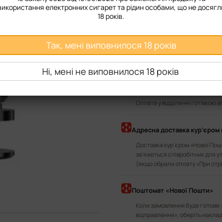
DC MTL 0.8 ом
використання електронних сигарет та рідин особами, що не досягл
18 років.
Повідомити, коли з'я
Так, мені виповнилося 18 років
Доставка
Оплата
Ні, мені не виповнилося 18 років
У відділення «Нової Пошти»
Оплата у відділенні готівкою 
Адресна доставка кур'єром 
Доставка кур'єром «Нової Пошт
зв'яжеться співробітник для у
(якщо обрали оплату «При отр
Поштомат «Нової Пошти»
Коли замовлення буде готове 
відправлення», оберіть наклад