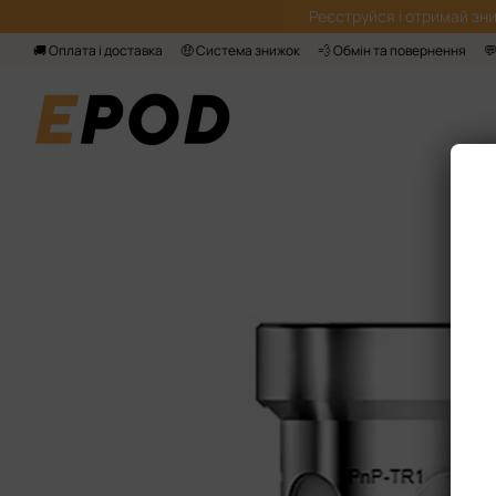
Перейти до основного контенту
Реєструйся і отримай зни
🚚 Оплата і доставка
🤑 Система знижок
💨 Обмін та повернення
