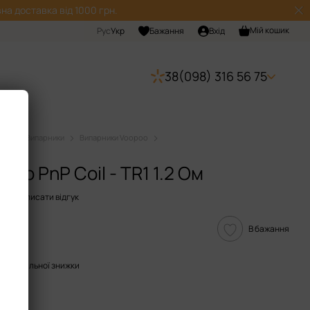
на доставка від 1000 грн.
Мій кошик
Рус
Укр
Бажання
Вхід
38(098) 316 56 75
ючі
Випарники
Випарники Voopoo
 Ом
oo PnP Coil - TR1 1.2 Ом
17
Написати відгук
В бажання
опичувальної знижки