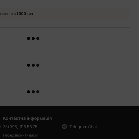
ленні від
1 000 грн
Контактна інформація
38(098) 316 56 75
Telegram Chat
Передзвонити вам?