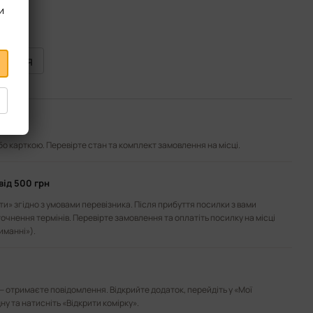
и
виться
або карткою. Перевірте стан та комплект замовлення на місці.
від 500 грн
и» згідно з умовами перевізника. Після прибуття посилки з вами
точнення термінів. Перевірте замовлення та оплатіть посилку на місці
иманні»).
— отримаєте повідомлення. Відкрийте додаток, перейдіть у «Мої
ну та натисніть «Відкрити комірку».