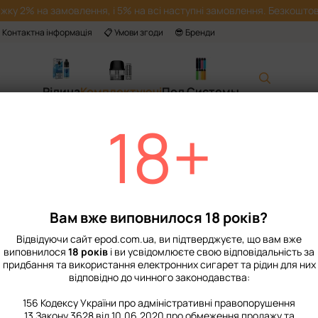
жку 2% на замовлення, і 5% на всі наступні замовлення. Безкоштов
 Контактна інформація
📋 Умови згоди
😎 Бренди
Рідина
Комплектуючі
Под Системы
18+
Головна
📙 Каталог
Комплекту
Випаровувач Voopoo PnP Coil - TR1 1.2
Випаровувач Voop
Немає в наявності
Артикул: 9003
Вам вже виповнилося 18 років?
135 грн
Відвідуючи сайт epod.com.ua, ви підтверджуєте, що вам вже
виповнилося
18 років
і ви усвідомлюєте свою відповідальність за
придбання та використання електронних сигарет та рідин для них
%
Увійти
для відображення нак
відповідно до чинного законодавства:
Опір‌
156 Кодексу України про адміністративні правопорушення
13 Закону 3628 від 10.06.2020 про обмеження продажу та