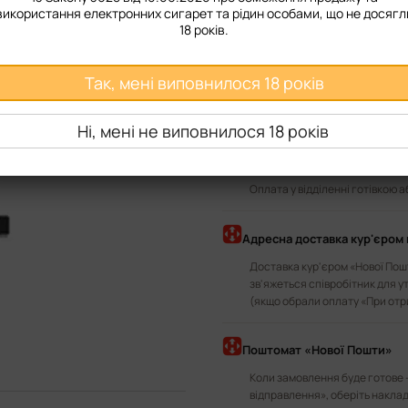
TR1 1.2 Ом
використання електронних сигарет та рідин особами, що не досягл
18 років.
Повідомити, коли з'я
Так, мені виповнилося 18 років
Доставка
Оплата
Ні, мені не виповнилося 18 років
У відділення «Нової Пошти»
Оплата у відділенні готівкою 
Адресна доставка кур'єром 
Доставка кур'єром «Нової Пошт
зв'яжеться співробітник для у
(якщо обрали оплату «При отр
Поштомат «Нової Пошти»
Коли замовлення буде готове 
відправлення», оберіть наклад