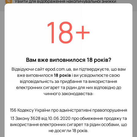
Увійти
для відображення накопичувальної знижки
%
18+
До обраного
Відгуки
Вам вже виповнилося 18 років?
Відвідуючи сайт epod.com.ua, ви підтверджуєте, що вам
вже виповнилося
18 років
і ви усвідомлюєте свою
відповідальність за придбання та використання
Додайте перший відгук
електронних сигарет та рідин для них відповідно до
чинного законодавства:
Написати відгук
156 Кодексу України про адміністративні правопорушення
13 Закону 3628 від 10.06.2020 про обмеження продажу та
використання електронних сигарет та рідин особами, що
Доставка
Оплата
не досягли 18 років.