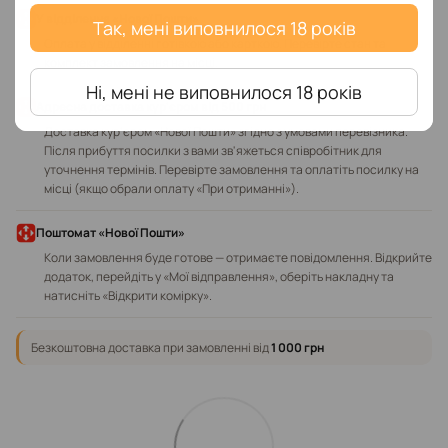
У відділення «Нової Пошти»
Так, мені виповнилося 18 років
Оплата у відділенні готівкою або карткою. Перевірте стан та
комплект замовлення на місці.
Ні, мені не виповнилося 18 років
Адресна доставка кур'єром від 500 грн
Доставка кур'єром «Нової Пошти» згідно з умовами перевізника.
Після прибуття посилки з вами зв'яжеться співробітник для
уточнення термінів. Перевірте замовлення та оплатіть посилку на
місці (якщо обрали оплату «При отриманні»).
Поштомат «Нової Пошти»
Коли замовлення буде готове — отримаєте повідомлення. Відкрийте
додаток, перейдіть у «Мої відправлення», оберіть накладну та
натисніть «Відкрити комірку».
Безкоштовна доставка при замовленні від
1 000 грн