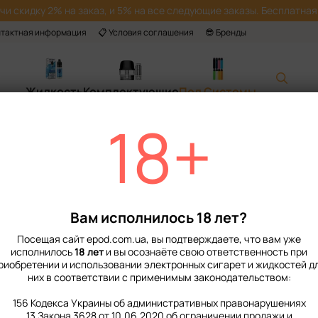
учи скидку 2% на заказ, и 5% на все следующие заказы. Бесплатная 
нтактная информация
📋 Условия соглашения
😎 Бренды
Жидкость
Комплектующие
Под Системы
18+
Главная
📙 Каталог
Под Систе
Vaporesso Xros 3
Нет в наличии
Артикул: 5514007
Вам исполнилось 18 лет?
735 грн
Посещая сайт epod.com.ua, вы подтверждаете, что вам уже
исполнилось
18 лет
и вы осознаёте свою ответственность при
%
Войти
для отображения нако
риобретении и использовании электронных сигарет и жидкостей д
них в соответствии с применимым законодательством:
Выберите цвет
156 Кодекса Украины об административных правонарушениях
13 Закона 3628 от 10.06.2020 об ограничении продажи и