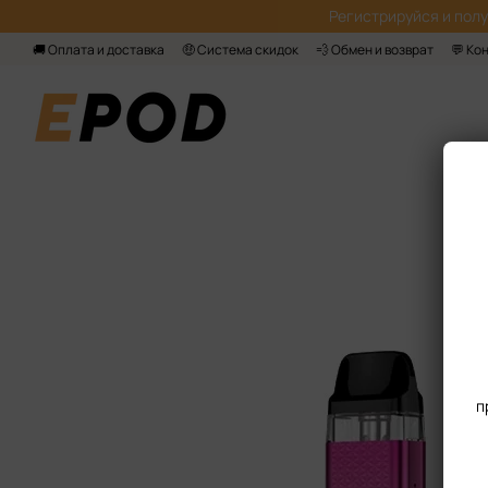
Перейти к основному контенту
Регистрируйся‌ и пол
🚚 Оплата и доставка
🤑 Система скидок
💨 Обмен и возврат
💬 Ко
п