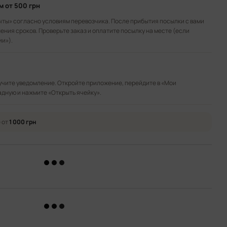
ом
от 500 грн
чты» согласно условиям перевозчика. После прибытия посылки с вами
ения сроков. Проверьте заказ и оплатите посылку на месте (если
ии»).
лучите уведомление. Откройте приложение, перейдите в «Мои
адную и нажмите «Открыть ячейку».
 от
1 000 грн