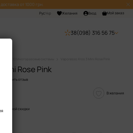
доставка от 1000 грн.
Мой заказ
Рус
Укр
Желания
Вход
38(098) 316 56 75
мы
POD Многоразовые системы
Vaporesso Xros 3 Mini Rose Pink
 Mini Rose Pink
Оставить отзыв
В желания
пительной скидки
ля