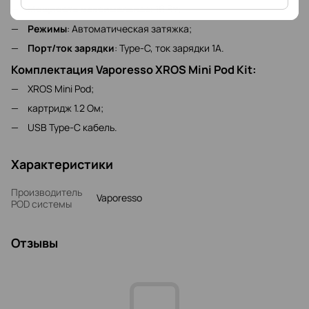
Мощность максимальная
: 16 Вт;
Режимы
: Автоматическая затяжка;
Порт/ток зарядки
: Type-C, ток зарядки 1А.
Комплектация Vaporesso XROS Mini Pod Kit:
XROS Mini Pod;
картридж 1.2 Ом;
USB Type-C кабель.
Характеристики
Производитель
Vaporesso
POD системы
Отзывы