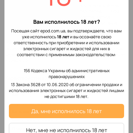
В девайсе нельзя устанавливать мощность, но его можно
подобрать с помощью картриджа с испарителями - 0.6ом,
0.7ом, 0.8ом, 1.0ом, 1.2ом. Мощность подстраиваться
Вам исполнилось 18 лет?
автоматически от сопротивления испарителя и влияние
заряда батареи будет количество вАтт.
Посещая сайт epod.com.ua, вы подтверждаете, что вам
уже исполнилось
18 лет
и вы осознаёте свою
В комплекте идет испаритель на 1.2 ом, который выдает
ответственность при приобретении и использовании
примерно 11 вАтт с технологией защиты от протекания SSS.
электронных сигарет и жидкостей для них в
Технология SSS показала свою эффективность на прошлых
соответствии с применимым законодательством:
моделях Vaporesso, которая надежно закрывает жидкость от
протеканий.
156 Кодекса Украины об административных
правонарушениях
Характеристика Xros Mini Kit
13 Закона 3628 от 10.06.2020 об ограничении продажи и
Размеры
: 98.9 х 23.4 х 13.5 мм;
использования электронных сигарет и жидкостей лицами
Вес
: 60 г;
не достигшими 18 лет.
Корпус
: металл + пластик;
Да, мне исполнилось 18 лет
Батарея
: 1000 мАч;
Емкость картриджа
: 2.0 мл;
Поддержка испарителей
: 0.8/1.0/1.2 Ом;
Нет, мне не исполнилось 18 лет