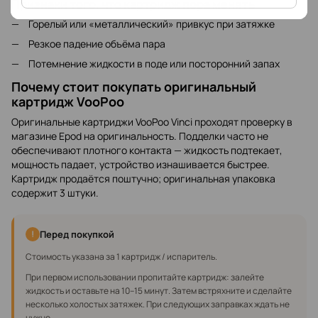
Признаки того, что картридж пора менять
Горелый или «металлический» привкус при затяжке
Резкое падение объёма пара
Потемнение жидкости в поде или посторонний запах
Почему стоит покупать оригинальный
картридж VooPoo
Оригинальные картриджи VooPoo Vinci проходят проверку в
магазине Epod на оригинальность. Подделки часто не
обеспечивают плотного контакта — жидкость подтекает,
мощность падает, устройство изнашивается быстрее.
Картридж продаётся поштучно; оригинальная упаковка
содержит 3 штуки.
!
Перед покупкой
Стоимость указана за 1 картридж / испаритель.
При первом использовании пропитайте картридж: залейте
жидкость и оставьте на 10–15 минут. Затем встряхните и сделайте
несколько холостых затяжек. При следующих заправках ждать не
нужно.