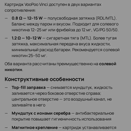
Картридж VooPoo Vinci доступен в двух вариантах
сопротивления:
0.8 Ω — 12–15 W
— полусвободная затяжка (RDL/MTL).
Баланс между паром и вкусом. Подходит для солевого
никотина 12–25 мг или фрибейза до 12 мг, VG/PG 50/50.
1.2 Ω — 10–12 W
— сигаретная тяга (MTL). Более тугая
затяжка, максимальная передача вкуса жидкости,
минимальный расход батареи. Рекомендуется солевой
никотин 25–50 мг.
Оба варианта рассчитаны преимущественно на
солевой
никотин
.
Конструктивные особенности
Top-fill заправка
— снимается мундштук, жидкость
заливается через боковое отверстие справа;
центральное отверстие — это воздушный канал, не
заливайте в него
Мундштук с ионами серебра
— антибактериальное
покрытие повышает гигиеничность использования
Магнитное крепление
— картридж устанавливается