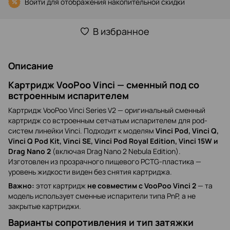
Войти
для отображения накопительной скидки
%
В избранное
Описание
Картридж VooPoo Vinci — сменный под со
встроенным испарителем
Картридж VooPoo Vinci Series V2 — оригинальный сменный
картридж со встроенным сетчатым испарителем для pod-
систем линейки Vinci. Подходит к моделям
Vinci Pod, Vinci Q,
Vinci Q Pod Kit, Vinci SE, Vinci Pod Royal Edition, Vinci 15W и
Drag Nano 2
(включая Drag Nano 2 Nebula Edition).
Изготовлен из прозрачного пищевого PCTG-пластика —
уровень жидкости виден без снятия картриджа.
Важно:
этот картридж
не совместим с VooPoo Vinci 2
— та
модель использует сменные испарители типа PnP, а не
закрытые картриджи.
Варианты сопротивления и тип затяжки