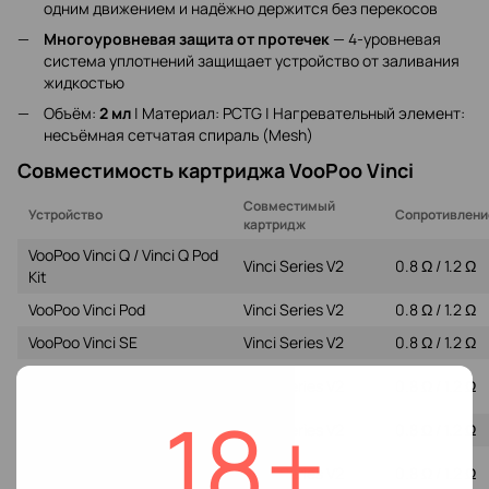
одним движением и надёжно держится без перекосов
Многоуровневая защита от протечек
— 4-уровневая
система уплотнений защищает устройство от заливания
жидкостью
Объём:
2 мл
| Материал: PCTG | Нагревательный элемент:
несъёмная сетчатая спираль (Mesh)
Совместимость картриджа VooPoo Vinci
Совместимый
Устройство
Сопротивлени
картридж
VooPoo Vinci Q / Vinci Q Pod
Vinci Series V2
0.8 Ω / 1.2 Ω
Kit
VooPoo Vinci Pod
Vinci Series V2
0.8 Ω / 1.2 Ω
VooPoo Vinci SE
Vinci Series V2
0.8 Ω / 1.2 Ω
VooPoo Vinci Pod Royal
Vinci Series V2
0.8 Ω / 1.2 Ω
Edition
18+
VooPoo Vinci 15W
Vinci Series V2
0.8 Ω / 1.2 Ω
VooPoo Drag Nano 2 (все
Vinci Series V2
0.8 Ω / 1.2 Ω
версии)