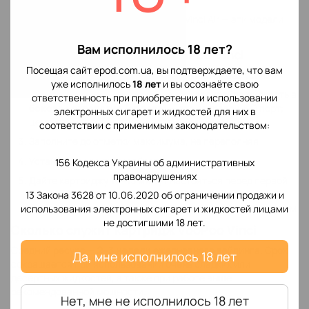
Не совместим:
VooPoo Vinci 2, Vinci X, Vinci Air — эти модели
имеют другую систему испарителей.
Вам исполнилось 18 лет?
Как заправить картридж VooPoo Vinci
Посещая сайт epod.com.ua, вы подтверждаете, что вам
Потяните мундштук вверх — он снимается без усилий
уже исполнилось
18 лет
и вы осознаёте свою
Наклоните картридж под углом 45°; заливайте жидкость в
ответственность при приобретении и использовании
боковое отверстие (справа)
— это заправочный порт;
электронных сигарет и жидкостей для них в
центральное отверстие — воздушный канал
соответствии с применимым законодательством:
Заполните до отметки максимума, не переполняя
Установите мундштук обратно
156 Кодекса Украины об административных
правонарушениях
Дайте картриджу
10–15 минут
настояться перед первой
затяжкой — хлопок должен полностью пропитаться
13 Закона 3628 от 10.06.2020 об ограничении продажи и
жидкостью, иначе первый пар будет с горелым привкусом
использования электронных сигарет и жидкостей лицами
не достигшими 18 лет.
Сколько служит картридж VooPoo Vinci
Средний ресурс —
2–3 недели
ежедневного вейпинга. Срок
Да, мне исполнилось 18 лет
сокращается при использовании очень сладких или
десертных жидкостей, а также при работе выше
рекомендованной мощности.
Нет, мне не исполнилось 18 лет