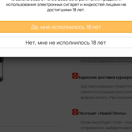
Regular DC 0.6 ом
использования электронных сигарет и жидкостей лицами не
достигшими 18 лет.
Купить
Да, мне исполнилось 18 лет
Доставка
Оплата
Нет, мне не исполнилось 18 лет
В отделение «Новой Почты
Оплата в отделении наличными
Адресная доставка курьер
Доставка курьером «Новой По
свяжется сотрудник для уточн
выбрали оплату «При получен
Почтомат «Новой Почты»
Когда заказ будет готов — по
отправления», выберите накл