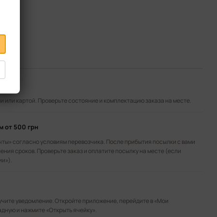
»
 или картой. Проверьте состояние и комплектацию заказа на месте.
ом
от 500 грн
чты» согласно условиям перевозчика. После прибытия посылки с вами
ения сроков. Проверьте заказ и оплатите посылку на месте (если
ии»).
лучите уведомление. Откройте приложение, перейдите в «Мои
адную и нажмите «Открыть ячейку».