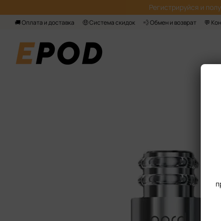
Перейти к основному контенту
Регистрируйся‌ и пол
🚚 Оплата и доставка
🤑 Система скидок
💨 Обмен и возврат
💬 Ко
п