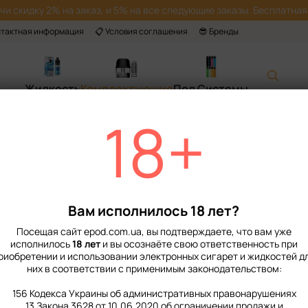
учи скидку 2% на заказ, и 5% на все следующие заказы. Бесплатная 
нтактная информация
📋 Условия соглашения
😎 Бренды
Жидкость
Комплектующие
Под Системы
18+
Главная
📙 Каталог
Комплекту
Испаритель Smok Nord Regular DC 0.6
Испаритель Smok
В наличии
Артикул: 900211
Ост
Вам исполнилось 18 лет?
135 грн
Посещая сайт epod.com.ua, вы подтверждаете, что вам уже
исполнилось
18 лет
и вы осознаёте свою ответственность при
риобретении и использовании электронных сигарет и жидкостей д
%
Войти
для отображения нако
них в соответствии с применимым законодательством:
Сопротивление‌
156 Кодекса Украины об административных правонарушениях
13 Закона 3628 от 10.06.2020 об ограничении продажи и