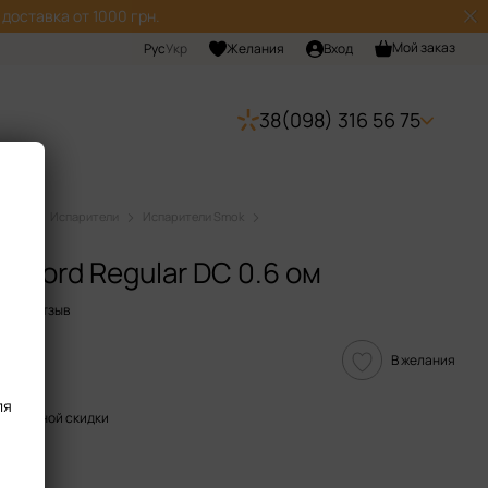
доставка от 1000 грн.
Мой заказ
Рус
Укр
Желания
Вход
38(098) 316 56 75
ющие
Испарители
Испарители Smok
 ом
 Nord Regular DC 0.6 ом
авить отзыв
В желания
ля
пительной скидки