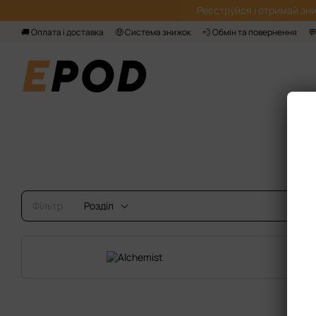
Перейти до основного контенту
Реєструйся і отримай зни
🚚 Оплата і доставка
🤑 Система знижок
💨 Обмін та повернення

Фільтр
Розділ