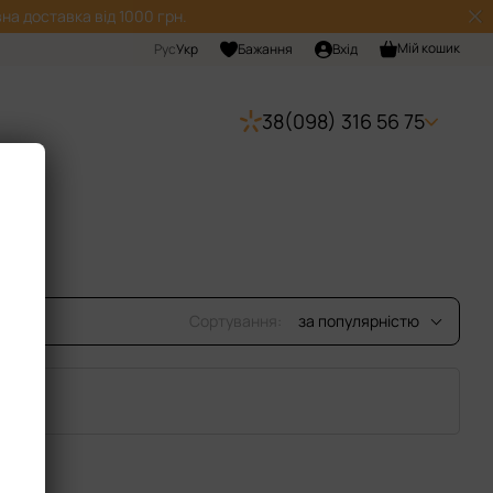
на доставка від 1000 грн.
Мій кошик
Рус
Укр
Бажання
Вхід
38(098) 316 56 75
Сортування:
за популярністю