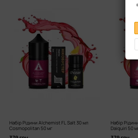
Набір Рідини Alchemist FL Salt 30 мл
Набір Рідини
Cosmopolitan 50 мг
Daiquiri 50 м
379 грн
379 грн