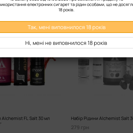
використання електронних сигарет та рідин особами, що не досягл
18 років.
Так, мені виповнилося 18 років
Ні, мені не виповнилося 18 років
 Alchemist FL Salt 30 мл
Набір Рідини Alchemist Salt 
г
279 грн