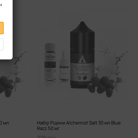
и
30 мл
Набір Рідини Alchemist Salt 30 мл Blue
Razz 50 мг
279 грн