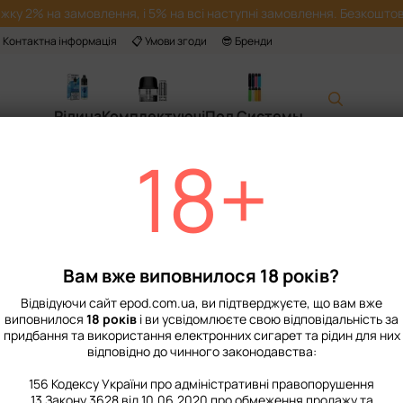
жку 2% на замовлення, і 5% на всі наступні замовлення. Безкоштов
 Контактна інформація
📋 Умови згоди
😎 Бренди
Рідина
Комплектуючі
Под Системы
18+
Головна
Alchemist
Товари від Alchemist
Вам вже виповнилося 18 років?
Відвідуючи сайт epod.com.ua, ви підтверджуєте, що вам вже
виповнилося
18 років
і ви усвідомлюєте свою відповідальність за
придбання та використання електронних сигарет та рідин для них
відповідно до чинного законодавства:
156 Кодексу України про адміністративні правопорушення
13 Закону 3628 від 10.06.2020 про обмеження продажу та