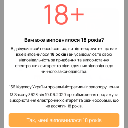
18+
РІВЕНЬ 3
МАКСИМУМ
7
10
%
%
Від 9 999 грн
Від 20 000 грн
Вам вже виповнилося 18 років?
Сума всіх замовлень
Сума всіх замовлень
Відвідуючи сайт epod.com.ua, ви підтверджуєте, що вам
вже виповнилося
18 років
і ви усвідомлюєте свою
відповідальність за придбання та використання
електронних сигарет та рідин для них відповідно до
чинного законодавства:
156 Кодексу України про адміністративні правопорушення
13 Закону 3628 від 10.06.2020 про обмеження продажу та
використання електронних сигарет та рідин особами, що
не досягли 18 років.
Так, мені виповнилося 18 років