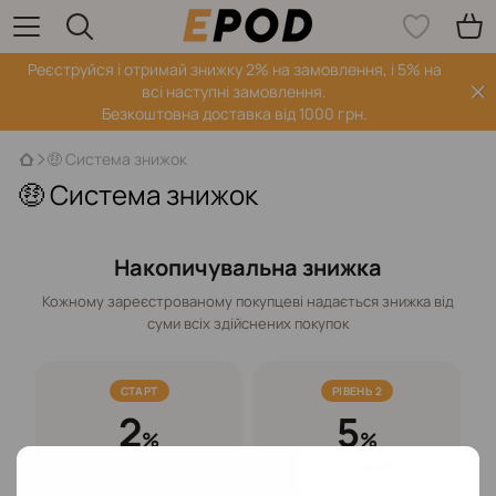
Реєструйся і отримай знижку 2% на замовлення, і 5% на
всі наступні замовлення.
Безкоштовна доставка від 1000 грн.
🤑 Система знижок
🤑 Система знижок
Накопичувальна знижка
Кожному зареєстрованому покупцеві надається знижка від
суми всіх здійснених покупок
СТАРТ
РІВЕНЬ 2
2
5
%
%
Реєстрація
Постійний
Після реєстрації на сайті
Друге та наступні замовлення