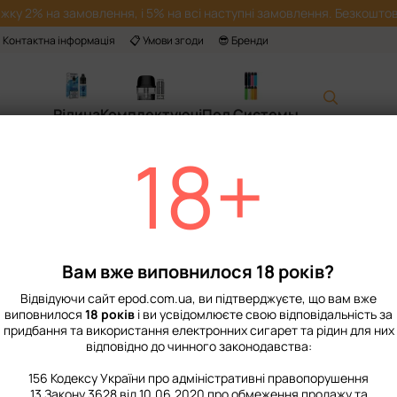
жку 2% на замовлення, і 5% на всі наступні замовлення. Безкоштов
 Контактна інформація
📋 Умови згоди
😎 Бренди
Рідина
Комплектуючі
Под Системы
18+
ння
а повернення
йснює повернення та обмін товару відповідно до вимог законодавс
Вам вже виповнилося 18 років?
ті:
Відвідуючи сайт epod.com.ua, ви підтверджуєте, що вам вже
 пошкоджень
виповнилося
18 років
і ви усвідомлюєте свою відповідальність за
не має слідів використання: подряпин, сколів, потертостей
придбання та використання електронних сигарет та рідин для них
відповідно до чинного законодавства:
ості:
156 Кодексу України про адміністративні правопорушення
13 Закону 3628 від 10.06.2020 про обмеження продажу та