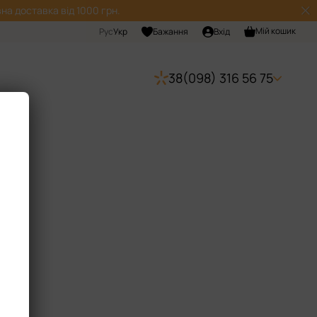
на доставка від 1000 грн.
Мій кошик
Рус
Укр
Бажання
Вхід
38(098) 316 56 75
тва.