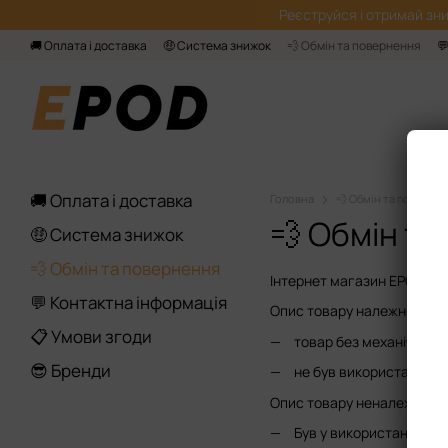
Перейти до основного контенту
Реєструйся і отримай зни
🚚 Оплата і доставка
🤑 Система знижок
💨 Обмін та повернення

🚚 Оплата і доставка
Головна
💨 Обмін та поверне
💨 Обмін т
🤑 Система знижок
💨 Обмін та повернення
Інтернет магазин EPOD зді
💬 Контактна інформація
Опис товару належної якос
📋 Умови згоди
товар без механічних
😎 Бренди
не був використаний і 
Опис товару неналежної як
Був у використанні