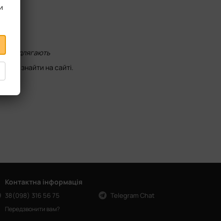
и
ю не підлягають
можна знайти на сайті.
Контактна інформація
38(098) 316 56 75
Telegram Chat
Передзвонити вам?