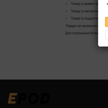
Товар із дефектами
Товар із неповним ком
Товар із подряпинами,
Товари не належної якості
Для отримання бланка для 