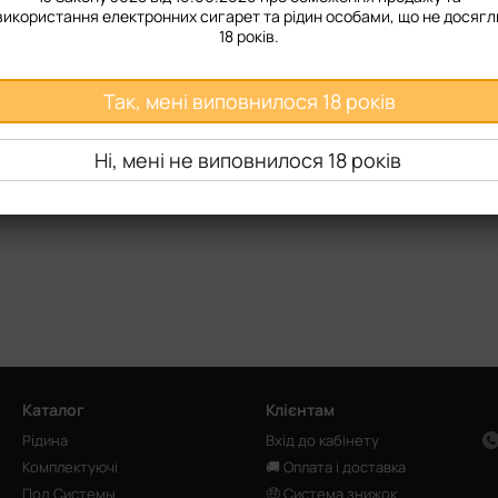
використання електронних сигарет та рідин особами, що не досягл
18 років.
плектом
 сколами, тріщинами, потертостями
Так, мені виповнилося 18 років
 які не відповідають вищезазначеним пунктам, обміну та поверненн
повернення або брак вам необхідно написати в telegram/viber, які 
Ні, мені не виповнилося 18 років
Каталог
Клієнтам
Рідина
Вхід до кабінету
Комплектуючі
🚚 Оплата і доставка
Под Системы
🤑 Система знижок