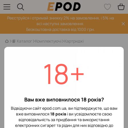
Реєструйся і отримай знижку 2% на замовлення, і 5% на
всі наступні замовлення.
Безкоштовна доставка від 1000 грн.
📙 Каталог
Комплектуючі
Картриджі
Картриджи для под систем Elf Bar
18+
Фільтр
За популярністю
1
Виробник
Немає товарів
Вам вже виповнилося 18 років?
Картриджі Elf Bar — змінні картриджі для ELFX
Відвідуючи сайт epod.com.ua, ви підтверджуєте, що вам
та RF350
вже виповнилося
18 років
і ви усвідомлюєте свою
Картриджі Elf Bar — оригінальні змінні витратники для pod-
відповідальність за придбання та використання
систем бренду Elf Bar. У каталозі представлені дві лінійки:
електронних сигарет та рідин для них відповідно до