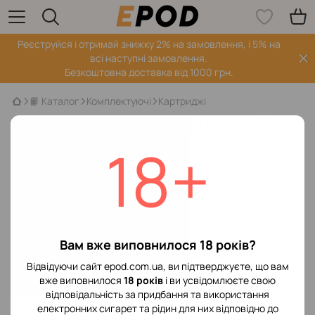
Реєструйся і отримай знижку 2% на замовлення, і 5% на
всі наступні замовлення.
Безкоштовна доставка від 1000 грн.
📙 Каталог
Комплектуючі
Картриджі
Картриджи для под систем VooPoo
18+
Фільтр
За популярністю
1
Виробник
Немає товарів
Вам вже виповнилося 18 років?
Картриджі VooPoo — змінні картриджі для
Відвідуючи сайт epod.com.ua, ви підтверджуєте, що вам
серій Argus, Vinci та VMATE
вже виповнилося
18 років
і ви усвідомлюєте свою
Картриджі VooPoo — оригінальні змінні витратники для pod-
відповідальність за придбання та використання
систем бренду VooPoo. У каталозі представлені картриджі для
електронних сигарет та рідин для них відповідно до