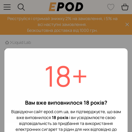
Реєструйся і отримай знижку 2% на замовлення, і 5% на
всі наступні замовлення.
Безкоштовна доставка від 1000 грн.
Liquid Lab
Товари від Liquid Lab
18+
Немає товарів
Вам вже виповнилося 18 років?
Відвідуючи сайт epod.com.ua, ви підтверджуєте, що вам
вже виповнилося
18 років
і ви усвідомлюєте свою
відповідальність за придбання та використання
електронних сигарет та рідин для них відповідно до