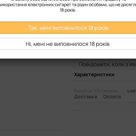
використання електронних сигарет та рідин особами, що не досягл
18 років.
Так, мені виповнилося 18 років
Ні, мені не виповнилося 18 років
Повідомити, коли з'я
Характеристики
Виробник POD системы
Lost
Доставка
Оплата