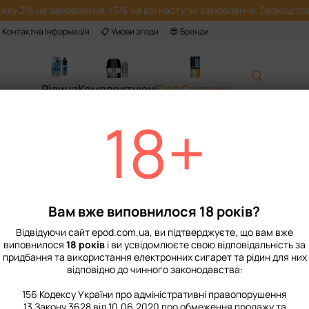
жку 2% на замовлення, і 5% на всі наступні замовлення. Безкоштов
 Контактна інформація
📋 Умови згоди
😎 Бренди
Рідина
Комплектуючі
Под Системы
18+
Головна
📙 Каталог
Под Систе
Lost Vape Orion M
Немає в наявності
Артикул: 5531
Вам вже виповнилося 18 років?
529 грн
Відвідуючи сайт epod.com.ua, ви підтверджуєте, що вам вже
виповнилося
18 років
і ви усвідомлюєте свою відповідальність за
%
Увійти
для відображення нак
придбання та використання електронних сигарет та рідин для них
відповідно до чинного законодавства:
Виберіть колір
156 Кодексу України про адміністративні правопорушення
13 Закону 3628 від 10.06.2020 про обмеження продажу та