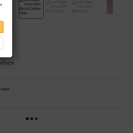
и
виться
 Vape