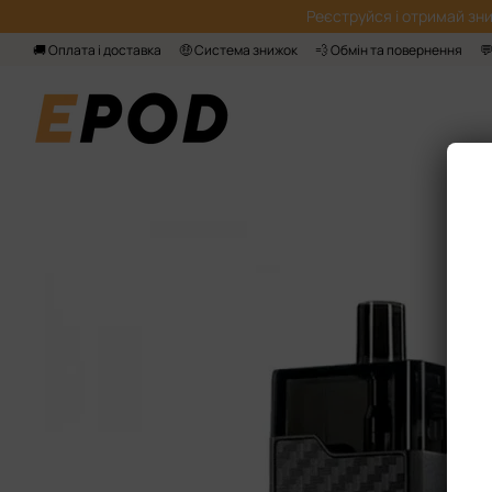
Перейти до основного контенту
Реєструйся і отримай зни
🚚 Оплата і доставка
🤑 Система знижок
💨 Обмін та повернення
