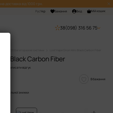
на доставка від 1000 грн.
Мій кошик
Рус
Укр
Бажання
Вхід
38(098) 316 56 75
мы
POD Багаторазові системи
Lost Vape Orion Mini Black Carbon Fiber
ini Black Carbon Fiber
003
Написати відгук
В бажання
опичувальної знижки