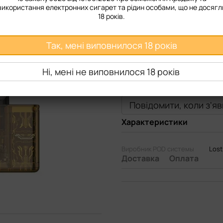
використання електронних сигарет та рідин особами, що не досягл
18 років.
Так, мені виповнилося 18 років
Ні, мені не виповнилося 18 років
Повідомити, коли з'я
Характеристики
Виробник POD системы
Lost
Доставка
Оплата