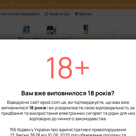
жку 2% на замовлення, і 5% на всі наступні замовлення. Безкоштов
 Контактна інформація
📋 Умови згоди
😎 Бренди
Рідина
Комплектуючі
Под Системы
18+
Головна
📙 Каталог
Под Систе
Lost Vape Ursa B
Немає в наявності
Артикул: 5505
Вам вже виповнилося 18 років?
609 грн
Відвідуючи сайт epod.com.ua, ви підтверджуєте, що вам вже
виповнилося
18 років
і ви усвідомлюєте свою відповідальність за
%
Увійти
для відображення нак
придбання та використання електронних сигарет та рідин для них
відповідно до чинного законодавства:
Виберіть колір
156 Кодексу України про адміністративні правопорушення
13 Закону 3628 від 10.06.2020 про обмеження продажу та