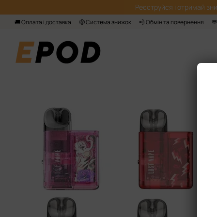
Перейти до основного контенту
Реєструйся і отримай зни
🚚 Оплата і доставка
🤑 Система знижок
💨 Обмін та повернення
