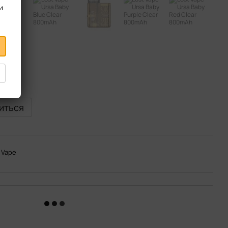
и
виться
 Vape