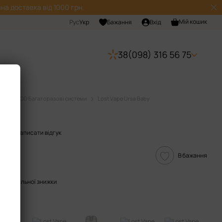
на доставка від 1000 грн.
Мій кошик
Рус
Укр
Бажання
Вхід
38(098) 316 56 75
мы
POD Багаторазові системи
Lost Vape Ursa Baby
aby
000
Написати відгук
В бажання
опичувальної знижки