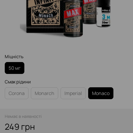
Міцність
50 мг
Смак рідини
Corona
Monarch
Imperial
Monaco
Немає в наявності
249 грн