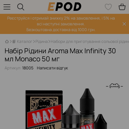
Реєструйся і отримай знижку 2% на замовлення, і 5% на
всі наступні замовлення.
Безкоштовна доставка від 1000 грн.
📙 Каталог
Рідина
Набори для приготування сольової ріди
Набір Рідини Aroma Max Infinity 30
мл Monaco 50 мг
Артикул:
18005
Написати відгук